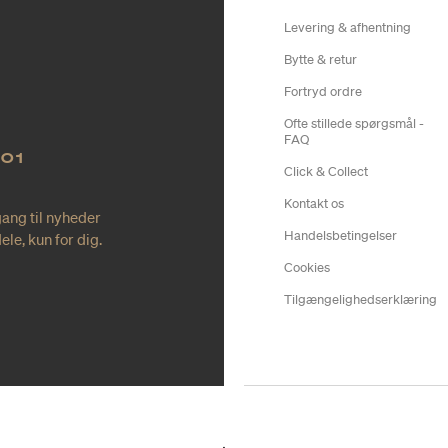
Levering & afhentning
Bytte & retur
Fortryd ordre
Ofte stillede spørgsmål -
FAQ
NO1
Click & Collect
Kontakt os
gang til nyheder
Handelsbetingelser
le, kun for dig.
Cookies
Tilgængelighedserklæring