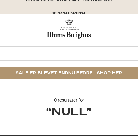
30 dages returret
SALE ER BLEVET ENDNU BEDRE - SHOP
HER
0 resultater for
“NULL”