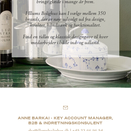
bringe glæde i mange år frem.
I Illums Bolighus kan I vælge mellem 350
brands, der er nøje udvalgt ud fra design,
kvalitet, håndværk og funktionalitet.
Find en tidløs og klassisk designgave til hver
medarbejder i både ind- og udland.
ANNE BARKAI - KEY ACCOUNT MANAGER,
B2B & INDRETNINGSKONSULENT
aba@illumsbolighus.dk | +45 33 66 96 54