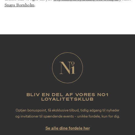
Snaps Bornholm
.
BLIV EN DEL AF VORES NO1
LOYALITETSKLUB
Optjen bonuspoint, få eksklusive tilbud, tidlig adgang til nyheder
og invitationer til spændende events - unikke fordele, kun for dig.
Se alle dine fordele her