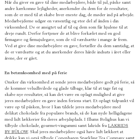
Når du giver en gave til dine medarbejdere, både til jul, påske samt
andre kærkomne lejligheder, anerkender du dem for de resultater,
som de er med til at skabe hver eneste dag, de møder ind på arbejde.
Medarbejderne udgør en væsentlig og stor del af ånden i din
virksomhed. De er ansigtet ud af til og dem som får hjulene til at
dreje rundt. Derfor fortjener de at blive forkælet med en god
firmagave og firmajulegave, som de vil værdsætte i mange år frem.
Ved at give dine medarbejdere en gave, fortæller du dem samtidig, at
de er værdsatte og at du anerkender deres hårde indsats i året eller
årene, der er gået.
En betænksomhed med på ferie
Ønsker din virksomhed at sende jeres medarbejdere godt på ferie, så
de kommer veludhvilede og glade tilbage, klar til at tage fat og
skabe nye resultater, så kan det være en oplagt mulighed at give
jeres medarbejdere en gave inden feriens start. Et oplagt tidpunkt vil
være op til påsken, hvor I kan tildele jeres medarbejdere med
delikat chokolade fra populære brands, så de kan nyde helligdagene
med lidt lækkerier fra deres arbejdsplads. I Illums Bolighus kan vi
tilbyde chokolade, gourmet-vingummi samt lakrids fra
LAKRIDS
BY BÜLOW
. Skal jeres medarbejdere også have lidt lækkert at
drikke kan vi også tilbyde
Copenhagen Sparkling Tea Company
samt