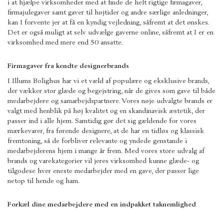
i at hjælpe virksomheder med at finde de helt rigtige firmagaver,
firmajulegaver samt gaver til højtider og andre særlige anledninger,
kan I forvente jer at få en kyndig vejledning, såfremt at det ønskes.
Det er også muligt at selv udvælge gaverne online, såfremt at I er en
virksomhed med mere end 50 ansatte.
Firmagaver fra kendte designerbrands
I Illums Bolighus har vi et væld af populære og eksklusive brands,
der vækker stor glæde og begejstring, når de gives som gave til både
medarbejdere og samarbejdspartnere. Vores nøje udvalgte brands er
valgt med henblik på høj kvalitet og en skandinavisk æstetik, der
passer ind i alle hjem. Samtidig gør det sig gældende for vores
mærkevarer, fra førende designere, at de har en tidløs og klassisk
fremtoning, så de forbliver relevante og yndede genstande i
medarbejderens hjem i mange år frem. Med vores store udvalg af
brands og varekategorier vil jeres virksomhed kunne glæde- og
tilgodese hver eneste medarbejder med en gave, der passer lige
netop til hende og ham.
Forkæl dine medarbejdere med en indpakket taknemlighed