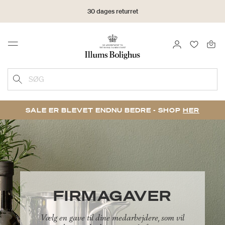
30 dages returret
LOG IND
FAVORIT
Menu
SØG
SALE ER BLEVET ENDNU BEDRE - SHOP
HER
FIRMAGAVER
Vælg en gave til dine medarbejdere, som vil