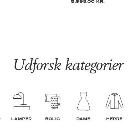
8.995,00 KR.
Udforsk kategorier
R
LAMPER
BOLIG
DAME
HERRE