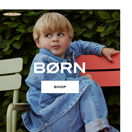
OP TIL 50%
BØRN
SHOP