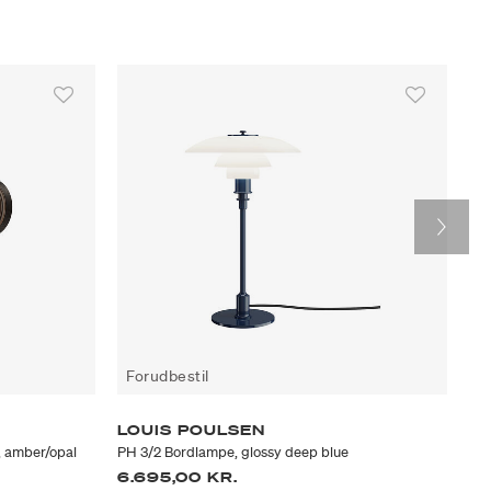
Forudbestil
F
LOUIS POULSEN
L
, amber/opal
PH 3/2 Bordlampe, glossy deep blue
PH 
6.695,00 KR.
4.