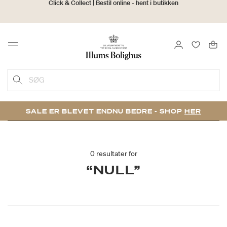
30 dages returret
LOG IND
FAVORIT
Menu
SØG
SALE ER BLEVET ENDNU BEDRE - SHOP
HER
0 resultater for
“NULL”