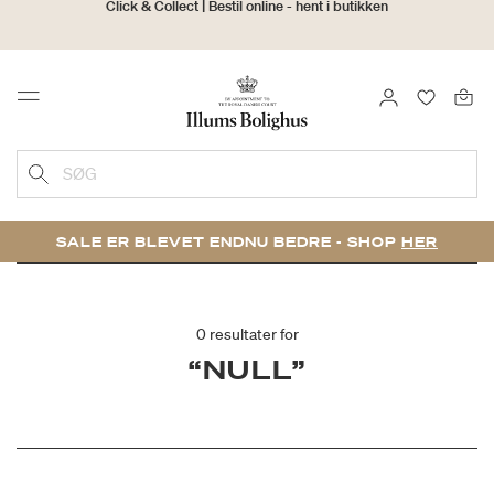
30 dages returret
LOG IND
FAVORIT
Menu
SØG
SALE ER BLEVET ENDNU BEDRE - SHOP
HER
0 resultater for
“NULL”