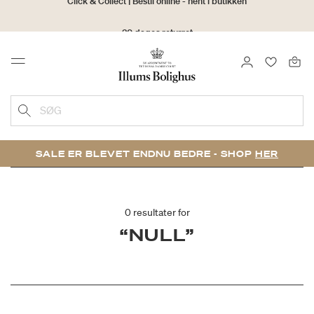
30 dages returret
LOG IND
FAVORIT
Menu
SØG
SALE ER BLEVET ENDNU BEDRE - SHOP
HER
0 resultater for
“NULL”