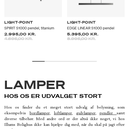
LIGHT-POINT
LIGHT-POINT
SPIRIT S1000 pendel, titanium
EDGE LINEAR S1000 pendel
2.995,00 KR.
5.395,00 KR.
Prisen er nedsat fra
til
Prisen er nedsat fra
til
4.695,00 KR.
8.995,00 KR.
LAMPER
HOS OS ER UDVALGET STORT
Hos os finder du et meget stort udvalg af belysning, som
eksempelvis
bordlamper
,
loftlamper
,
gulvlamper
,
pendler
samt
diverse tilbehør. Med andre ord er der altså ikke noget, vi hos
Illums Bolighus ikke kan hjælpe dig med, når du skal på jagt efter