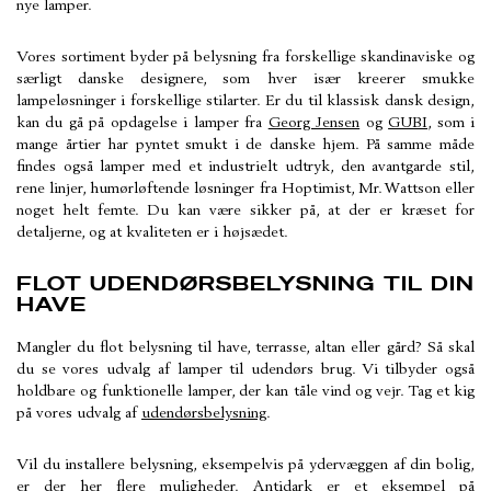
nye lamper.
Vores sortiment byder på belysning fra forskellige skandinaviske og
særligt danske designere, som hver især kreerer smukke
lampeløsninger i forskellige stilarter. Er du til klassisk dansk design,
kan du gå på opdagelse i lamper fra
Georg Jensen
og
GUBI
, som i
mange årtier har pyntet smukt i de danske hjem. På samme måde
findes også lamper med et industrielt udtryk, den avantgarde stil,
rene linjer, humørløftende løsninger fra Hoptimist, Mr. Wattson eller
noget helt femte. Du kan være sikker på, at der er kræset for
detaljerne, og at kvaliteten er i højsædet.
FLOT UDENDØRSBELYSNING TIL DIN
HAVE
Mangler du flot belysning til have, terrasse, altan eller gård? Så skal
du se vores udvalg af lamper til udendørs brug. Vi tilbyder også
holdbare og funktionelle lamper, der kan tåle vind og vejr. Tag et kig
på vores udvalg af
udendørsbelysning
.
Vil du installere belysning, eksempelvis på ydervæggen af din bolig,
er der her flere muligheder.
Antidark
er et eksempel på