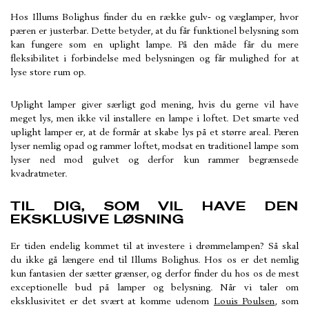
Hos Illums Bolighus finder du en række gulv- og væglamper, hvor
pæren er justerbar. Dette betyder, at du får funktionel belysning som
kan fungere som en uplight lampe. På den måde får du mere
fleksibilitet i forbindelse med belysningen og får mulighed for at
lyse store rum op.
Uplight lamper giver særligt god mening, hvis du gerne vil have
meget lys, men ikke vil installere en lampe i loftet. Det smarte ved
uplight lamper er, at de formår at skabe lys på et større areal. Pæren
lyser nemlig opad og rammer loftet, modsat en traditionel lampe som
lyser ned mod gulvet og derfor kun rammer begrænsede
kvadratmeter.
TIL DIG, SOM VIL HAVE DEN
EKSKLUSIVE LØSNING
Er tiden endelig kommet til at investere i drømmelampen? Så skal
du ikke gå længere end til Illums Bolighus. Hos os er det nemlig
kun fantasien der sætter grænser, og derfor finder du hos os de mest
exceptionelle bud på lamper og belysning. Når vi taler om
eksklusivitet er det svært at komme udenom
Louis Poulsen
, som