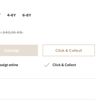
Y
4-6Y
6-8Y
sen er nedsat fra
til
r:
249,95 KR.
Udsolgt
Click & Collect
solgt online
Click & Collect