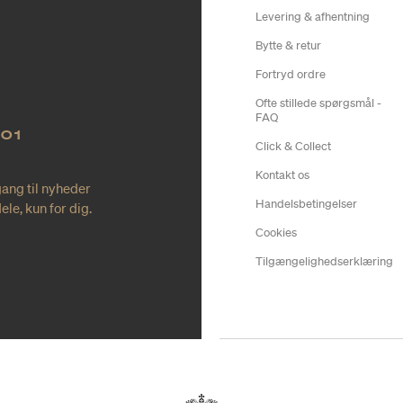
Levering & afhentning
Bytte & retur
Fortryd ordre
Ofte stillede spørgsmål -
FAQ
NO1
Click & Collect
Kontakt os
gang til nyheder
Handelsbetingelser
le, kun for dig.
Cookies
Tilgængelighedserklæring