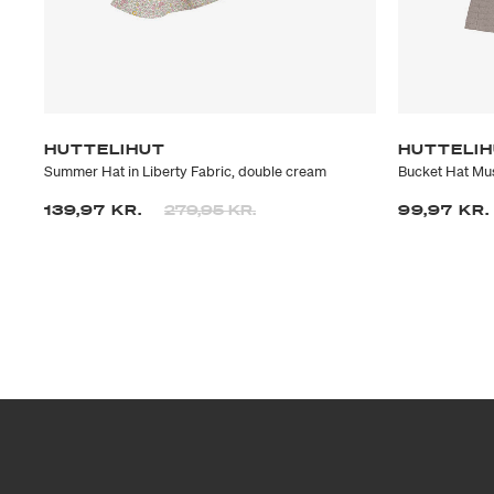
HUTTELIHUT
HUTTELI
Summer Hat in Liberty Fabric, double cream
Bucket Hat Mus
Prisen er nedsat fra
til
139,97 KR.
279,95 KR.
99,97 KR