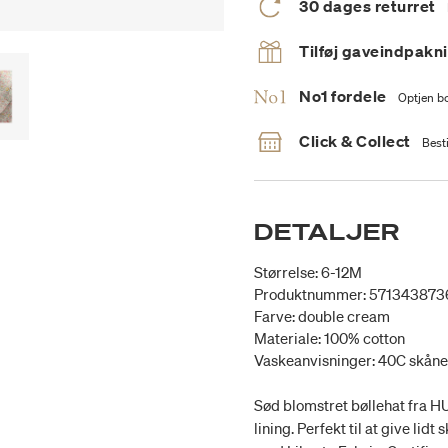
30 dages returret
Tilføj gaveindpakn
No1 fordele
Optjen bo
Click & Collect
Besti
DETALJER
Størrelse: 6-12M
Produktnummer: 571343873
Farve: double cream
Materiale: 100% cotton
Vaskeanvisninger: 40C skån
Sød blomstret bøllehat fra H
lining. Perfekt til at give li