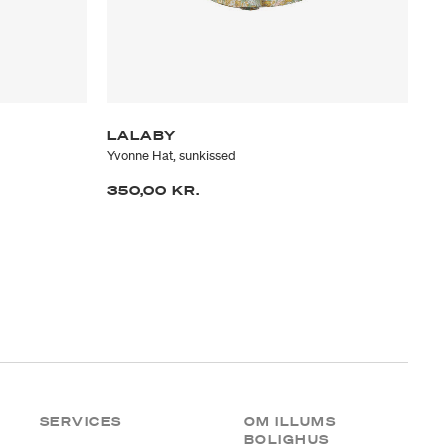
LALABY
W
Yvonne Hat, sunkissed
Sun
350,00 KR.
11
SERVICES
OM ILLUMS
BOLIGHUS