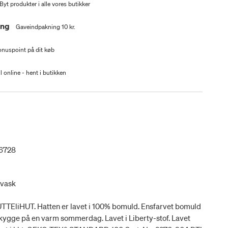
Byt produkter i alle vores butikker
ing
Gaveindpakning 10 kr.
nuspoint på dit køb
l online - hent i butikken
6728
evask
UTTEliHUT. Hatten er lavet i 100% bomuld. Ensfarvet bomuld
dt skygge på en varm sommerdag. Lavet i Liberty-stof. Lavet