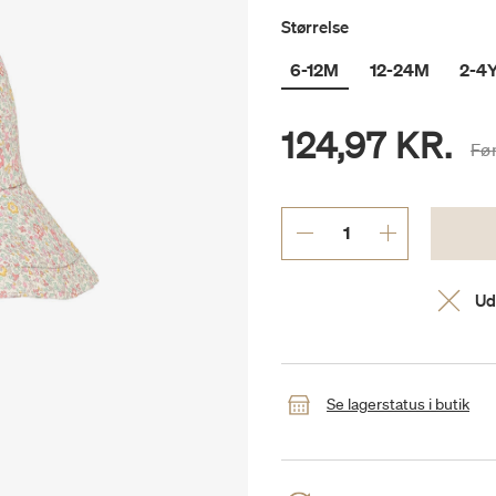
Størrelse
6-12M
12-24M
2-4
124,97 KR.
Pri
Fø
Ud
Se lagerstatus i butik