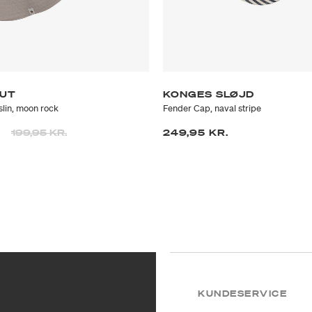
HUT
KONGES SLØJD
lin, moon rock
Fender Cap, naval stripe
Prisen er nedsat fra
til
.
199,95 KR.
249,95 KR.
KUNDESERVICE