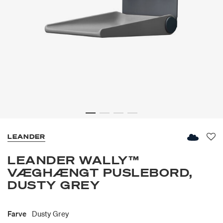
LEANDER
Fav
LEANDER WALLY™
VÆGHÆNGT PUSLEBORD,
DUSTY GREY
Farve
Dusty Grey