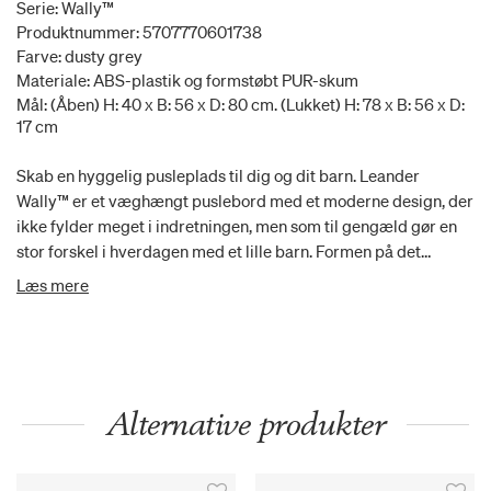
Serie: Wally™
Produktnummer: 5707770601738
Farve: dusty grey
Materiale: ABS-plastik og formstøbt PUR-skum
Mål: (Åben) H: 40 x B: 56 x D: 80 cm. (Lukket) H: 78 x B: 56 x D:
17 cm
Skab en hyggelig pusleplads til dig og dit barn. Leander
Wally™ er et væghængt puslebord med et moderne design, der
ikke fylder meget i indretningen, men som til gengæld gør en
stor forskel i hverdagen med et lille barn. Formen på det
væghængte puslebord er inspireret af profilen på en dråbe. Let
Læs mere
og svævende. Med dit barn på armen kan du nemt folde det
væghængte puslebord ud og lægge dit barn til rette på puden.
Overfladen på det vægthængte Wally puslebord er lavet af
blødt PUR-skum – et unikt materiale, som er noget af det
tætteste, vi kommer på at efterligne følelsen af hud.
Alternative produkter
Ooverfladen tilpasser sig varmen i rummet og er derfor
behagelig at ligge på. Det gør din baby rolig og klar til en
hyggelig puslestund. Du kan rengøre Wally™ ved at aftørre