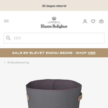
30 dages returret
LOG IND
FAVORIT
Menu
SØG
SALE ER BLEVET ENDNU BEDRE - SHOP
HER
Småopbevaring