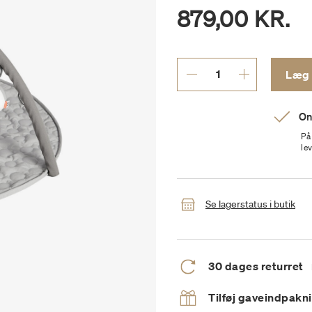
879,00 KR.
On
På
le
Se lagerstatus i butik
30 dages returret
Tilføj gaveindpakn