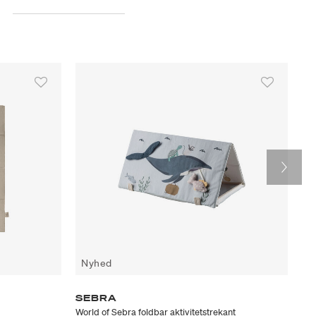
Nyhed
N
SEBRA
D
World of Sebra foldbar aktivitetstrekant
Sir