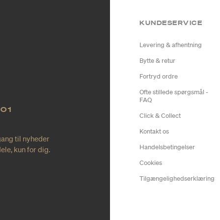
KUNDESERVICE
Levering & afhentning
Bytte & retur
Fortryd ordre
Ofte stillede spørgsmål -
FAQ
NO1
Click & Collect
Kontakt os
gang til nyheder
Handelsbetingelser
le, kun for dig.
Cookies
Tilgængelighedserklæring