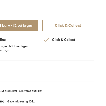
Læg i kurv - få på lager
Click & Collect
line
Click & Collect
 lager: 1-5 hverdages
veringstid
Byt produkter i alle vores butikker
ing
Gaveindpakning 10 kr.