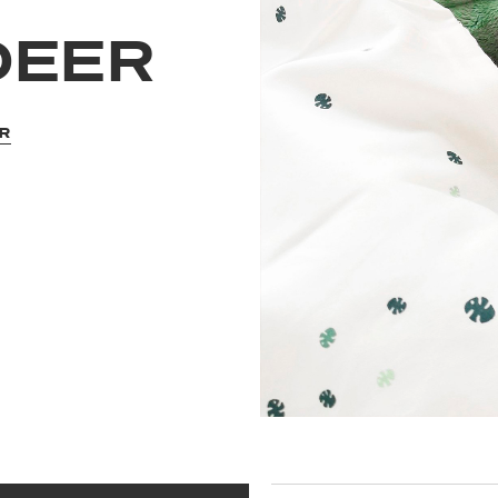
DEER
ER