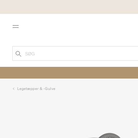
Menu
SØG
Legetæpper & -gulve