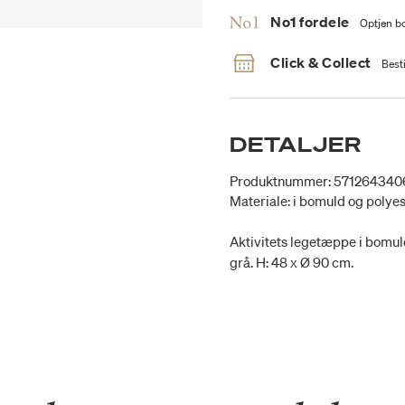
No1 fordele
Optjen bo
Click & Collect
Besti
DETALJER
Produktnummer: 571264340
Materiale: i bomuld og polye
Aktivitets legetæppe i bomul
grå. H: 48 x Ø 90 cm.