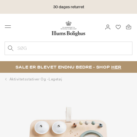
30 dages returret
LOG IND
FAVORIT
Menu
SØG
SALE ER BLEVET ENDNU BEDRE - SHOP
HER
Aktivitetsstativer Og -legetøj