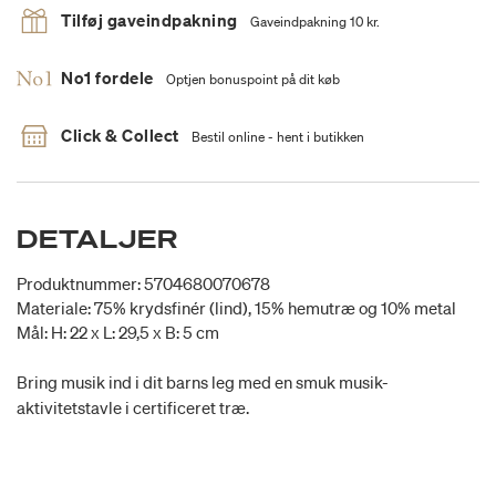
Tilføj gaveindpakning
Gaveindpakning 10 kr.
No1 fordele
Optjen bonuspoint på dit køb
Click & Collect
Bestil online - hent i butikken
DETALJER
Produktnummer: 5704680070678
Materiale: 75% krydsfinér (lind), 15% hemutræ og 10% metal
Mål: H: 22 x L: 29,5 x B: 5 cm
Bring musik ind i dit barns leg med en smuk musik-
aktivitetstavle i certificeret træ.