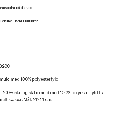
nuspoint på dit køb
l online - hent i butikken
08280
omuld med 100% polyesterfyld
 i 100% økologisk bomuld med 100% polyesterfyld fra
lti colour. Mål: 14x14 cm.