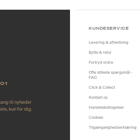
KUNDESERVICE
Levering & afhentning
Bytte & retur
Fortryd ordre
Ofte stillede spørgsmål -
FAQ
NO1
Click & Collect
Kontakt os
gang til nyheder
Handelsbetingelser
le, kun for dig.
Cookies
Tilgængelighedserklæring