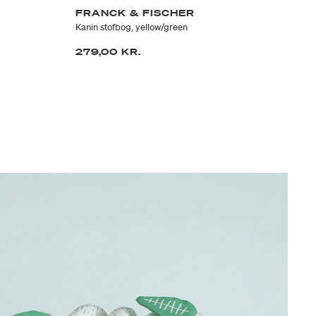
FRANCK & FISCHER
M
Kanin stofbog, yellow/green
Ins
279,00 KR.
17