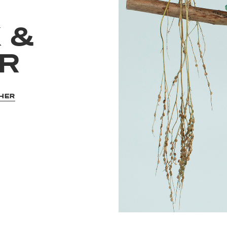
 &
ER
CHER