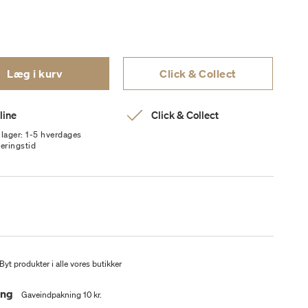
Læg i kurv
Click & Collect
line
Click & Collect
 lager: 1-5 hverdages
veringstid
Byt produkter i alle vores butikker
ing
Gaveindpakning 10 kr.