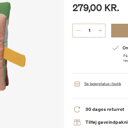
279,00 KR.
On
På
le
Se lagerstatus i butik
30 dages returret
Tilføj gaveindpakn