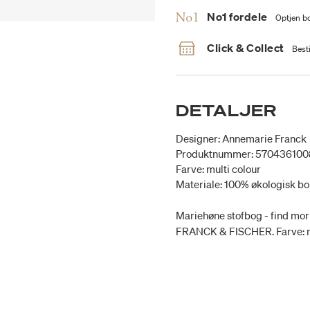
No1 fordele
Optjen bo
Click & Collect
Besti
DETALJER
Designer: Annemarie Franck
Produktnummer: 57043610
Farve: multi colour
Materiale: 100% økologisk b
Mariehøne stofbog - find mor
FRANCK & FISCHER. Farve: mu