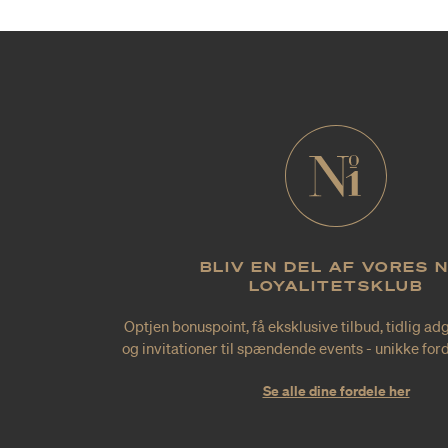
BLIV EN DEL AF VORES 
LOYALITETSKLUB
Optjen bonuspoint, få eksklusive tilbud, tidlig ad
og invitationer til spændende events - unikke forde
Se alle dine fordele her