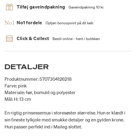
Tilføj gaveindpakning
Gaveindpakning 10 kr.
No1 fordele
Optjen bonuspoint på dit køb
Click & Collect
Bestil online - hent i butikken
DETALJER
Produktnummer: 5707304126218
Farve: pink
Materiale: hør, bomuld og polyester
Mål: H: 13 cm
En rigtig prinsessemus i storesøster størrelse. Hun er klædt i
sin fineste tylkjole med smukke detaljer og en gylden krone.
Hun passer perfekt ind i Maileg slottet.