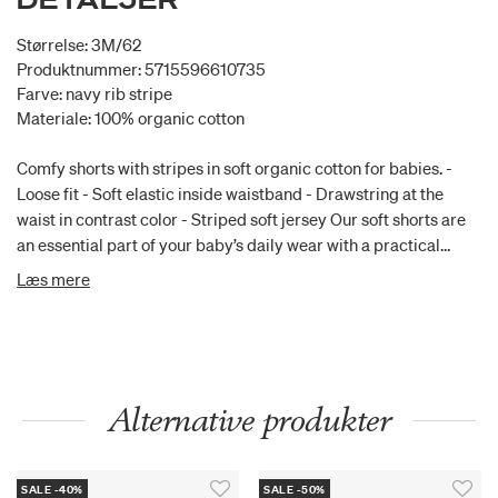
Størrelse: 3M/62
Produktnummer: 5715596610735
Farve: navy rib stripe
Materiale: 100% organic cotton
Comfy shorts with stripes in soft organic cotton for babies. -
Loose fit - Soft elastic inside waistband - Drawstring at the
waist in contrast color - Striped soft jersey Our soft shorts are
an essential part of your baby’s daily wear with a practical
elastic at the waist. The shorts have a relaxed fit around the
Læs mere
legs, which make the shorts comfortable to wear and can easily
be styled with one of our bodies, T-shirt or sweatshirts for
everyday life. --- - Standard 100 by OEKO-TEX® - 100%
Organic cotton - The product is GOTS certified
Alternative produkter
SALE -40%
SALE -50%