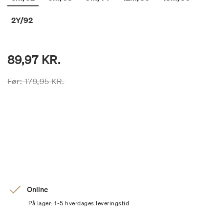
2Y/92
89,97 KR.
Prisen er nedsat fra
til
Før:
179,95 KR.
Online
På lager: 1-5 hverdages leveringstid