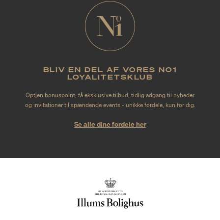
BLIV EN DEL AF VORES NO1
LOYALITETSKLUB
Optjen bonuspoint, få eksklusive tilbud, tidlig adgang til nyheder
og invitationer til spændende events - unikke fordele, kun for dig.
Se alle dine fordele her