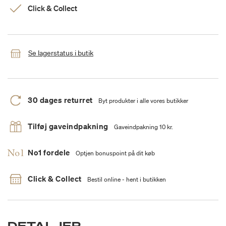
Click & Collect
Se lagerstatus i butik
30 dages returret
Byt produkter i alle vores butikker
Tilføj gaveindpakning
Gaveindpakning 10 kr.
No1 fordele
Optjen bonuspoint på dit køb
Click & Collect
Bestil online - hent i butikken
DETALJER