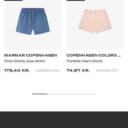
MARMAR COPENHAGEN
COPENHAGEN COLORS ORGANICS
Pinon Shorts, blue denim
Pointelle Heart Shorts
Prisen er nedsat fra
til
Prisen er nedsa
til
179,40 KR.
299,00 KR.
74,97 KR.
149,95 KR.