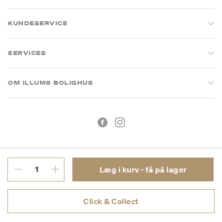
KUNDESERVICE
SERVICES
OM ILLUMS BOLIGHUS
Læg i kurv - få på lager
Handelsbetingelser
Privatlivspolitik
Click & Collect
CVR: 26573394