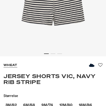
WHEAT
Fav
JERSEY SHORTS VIC, NAVY
RIB STRIPE
Størrelse
3M/62
6M/68
9M/74
12M/80
18M/86