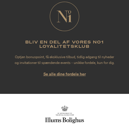
BLIV EN DEL AF VORES NO1
LOYALITETSKLUB
Optjen bonuspoint, få eksklusive tilbud, tidlig adgang til nyheder
og invitationer til spændende events - unikke fordele, kun for dig.
Se alle dine fordele her