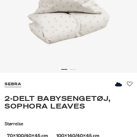
SEBRA
Fav
2-DELT BABYSENGETØJ,
SOPHORA LEAVES
Størrelse
70x100/40x45 cm
100x140/40x45 cm