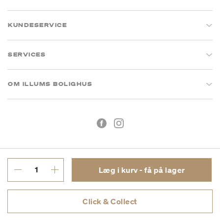
KUNDESERVICE
SERVICES
OM ILLUMS BOLIGHUS
Læg i kurv - få på lager
Handelsbetingelser
Privatlivspolitik
Click & Collect
CVR: 26573394