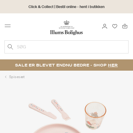
Click & Collect | Bestil online - hent i butikken
30 dages returret
LOG IND
FAVORIT
Menu
SØG
SALE ER BLEVET ENDNU BEDRE - SHOP
HER
Spisesæt