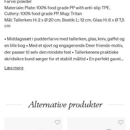
Farve: powder
Materiale: Plate: 100% food grade PP with anti-slip TPE.
Cutlery: 100% food grade PP. Mug: Tritan
Mål: Tallerken: H: 2 x Ø 20 cm. Bestik: L: 12 cm. Glas: H: 8 x Ø 7,5
cm
• Middagssæt i pudderfarve med tallerken, glas, kniv, gaffel og
en lille bog • Med et sjovt og engagerende Deer friends-motiv,
der passer til selv den mindste fest • Tallerkenens praktiske
skridsikre bund sørger for et stabilt måltid • En perfekt gaveidé
til de små • Efter utallige måltider kan sættet affaldssorteres
Læs mere
som plast og genanvendes
Alternative produkter