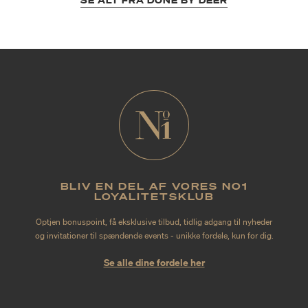
SE ALT FRA DONE BY DEER
BLIV EN DEL AF VORES NO1
LOYALITETSKLUB
Optjen bonuspoint, få eksklusive tilbud, tidlig adgang til nyheder
og invitationer til spændende events - unikke fordele, kun for dig.
Se alle dine fordele her