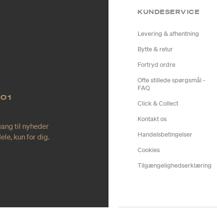
KUNDESERVICE
Levering & afhentning
Bytte & retur
Fortryd ordre
Ofte stillede spørgsmål -
FAQ
NO1
Click & Collect
Kontakt os
gang til nyheder
Handelsbetingelser
le, kun for dig.
Cookies
Tilgængelighedserklæring