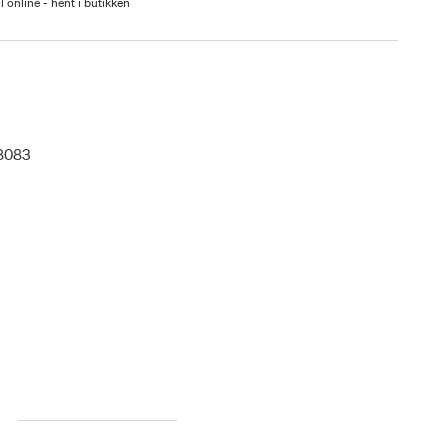
l online - hent i butikken
8083