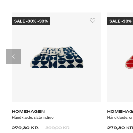
SALE -30% -30%
SALE -30%
HOMEHAGEN
HOMEHAG
Håndklæde, slate indigo
Håndklæde, o
Prisen er nedsat fra
til
279,30 KR.
399,00 KR.
279,30 K