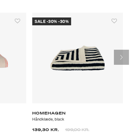
SALE -30% -30%
S
HOMEHAGEN
H
Håndklæde, black
Hån
at fra
Prisen er nedsat fra
til
139,30 KR.
199,00 KR.
27