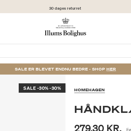
30 dages returret
SALE ER BLEVET ENDNU BEDRE - SHOP
HER
SALE -30% -30%
HOMEHAGEN
HÅNDKL
279,30 KR.
Pr
F