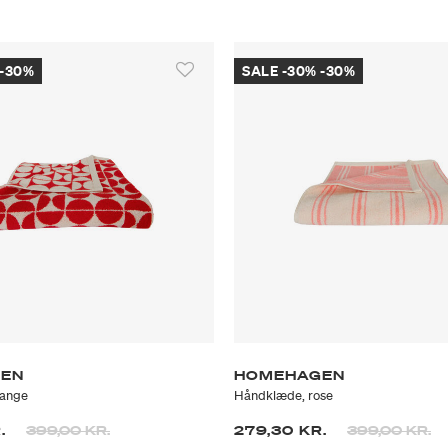
 -30%
SALE -30% -30%
EN
HOMEHAGEN
range
Håndklæde, rose
Prisen er nedsat fra
til
Prisen er neds
til
R.
399,00 KR.
279,30 KR.
399,00 KR.