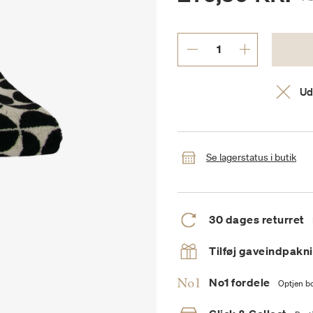
Ud
Se lagerstatus i butik
30 dages returret
Tilføj gaveindpakn
No1 fordele
Optjen bo