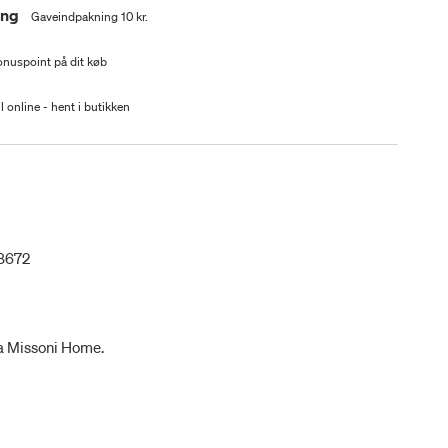
ing
Gaveindpakning 10 kr.
nuspoint på dit køb
l online - hent i butikken
8672
 Missoni Home.