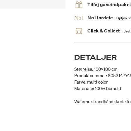
Tilføj gaveindpakn
No1 fordele
Optjen bo
Click & Collect
Besti
DETALJER
Størrelse: 100x180 cm
Produktnummer: 805314774
Farve: multi color
Materiale: 100% bomuld
Watamu strandhåndklæde fra