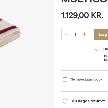
1.129,00 KR.
On
På
le
Se lagerstatus i butik
30 dages returret