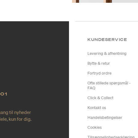
KUNDESERVICE
Levering & afhentning
Bytte & retur
Fortryd ordre
Ofte stillede spørgsmål -
FAQ
NO1
Click & Collect
Kontakt os
gang til nyheder
Handelsbetingelser
le, kun for dig.
Cookies
Tilgængelighedserklæring