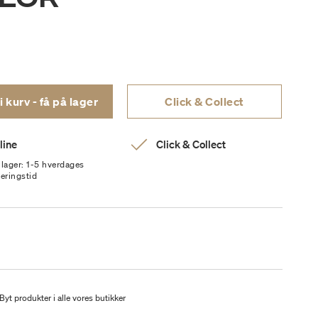
Læg i kurv - få på lager
Click & Collect
line
Click & Collect
 lager: 1-5 hverdages
veringstid
Byt produkter i alle vores butikker