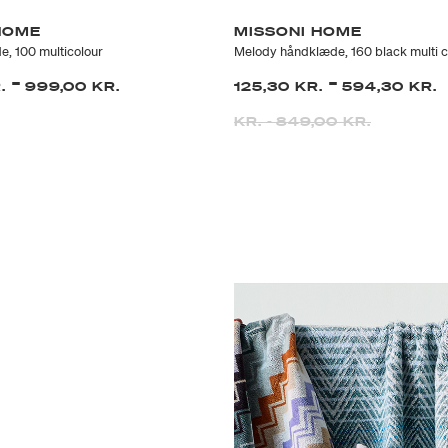
HOME
MISSONI HOME
, 100 multicolour
Melody håndklæde, 160 black multi c
-
-
R.
999,00 KR.
125,30 KR.
594,30 KR.
KR.
-
849,00 KR.