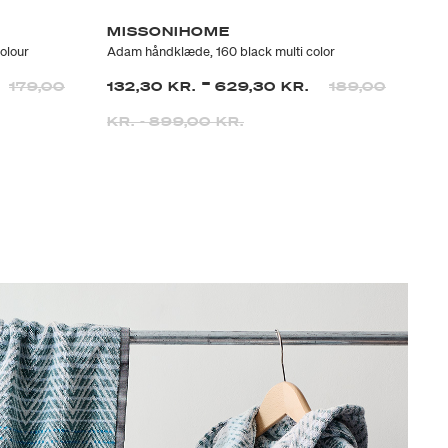
MISSONIHOME
M
olour
Adam håndklæde, 160 black multi color
Mar
-
179,00
132,30 KR.
629,30 KR.
189,00
19
KR.
-
899,00 KR.