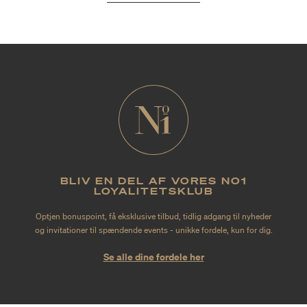
BLIV EN DEL AF VORES NO1
LOYALITETSKLUB
Optjen bonuspoint, få eksklusive tilbud, tidlig adgang til nyheder
og invitationer til spændende events - unikke fordele, kun for dig.
Se alle dine fordele her