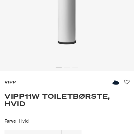
VIPP
Fav
VIPP11W TOILETBØRSTE,
HVID
Farve
Hvid