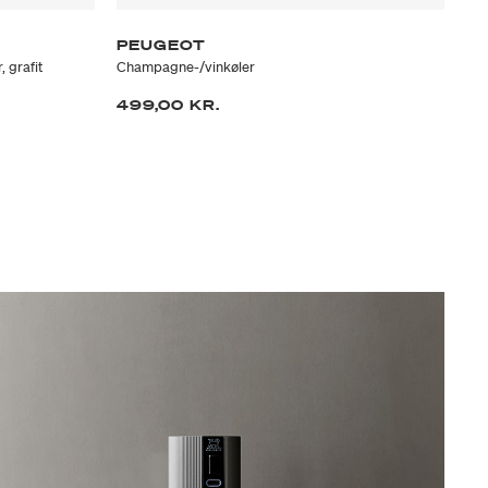
PEUGEOT
P
 grafit
Champagne-/vinkøler
Vin
499,00 KR.
46