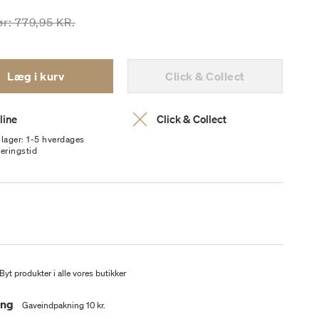
risen er nedsat fra
til
ør:
779,95 KR.
Læg i kurv
Click & Collect
line
Click & Collect
 lager: 1-5 hverdages
veringstid
Byt produkter i alle vores butikker
ing
Gaveindpakning 10 kr.