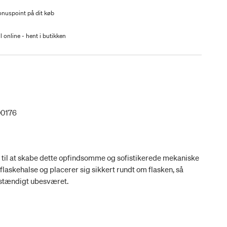
nuspoint på dit køb
l online - hent i butikken
00176
til at skabe dette opfindsomme og sofistikerede mekaniske
e flaskehalse og placerer sig sikkert rundt om flasken, så
stændigt ubesværet.