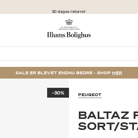
30 dages returret
SALE ER BLEVET ENDNU BEDRE - SHOP
HER
-30%
PEUGEOT
BALTAZ
SORT/ST