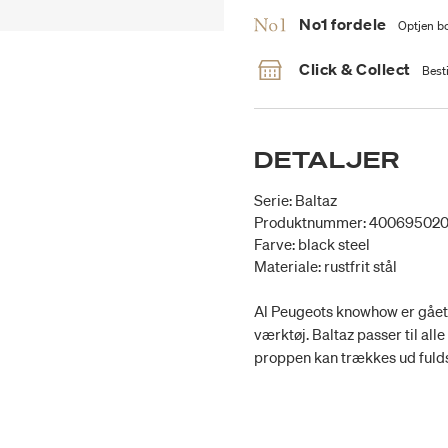
No1 fordele
Optjen bo
Click & Collect
Besti
DETALJER
Serie: Baltaz
Produktnummer: 40069502
Farve: black steel
Materiale: rustfrit stål
Al Peugeots knowhow er gået 
værktøj. Baltaz passer til all
proppen kan trækkes ud fuld