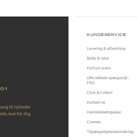
KUNDESERVICE
Levering & afhentning
Bytte & retur
Fortryd ordre
Ofte stillede spørgsmål -
FAQ
NO1
Click & Collect
Kontakt os
gang til nyheder
Handelsbetingelser
le, kun for dig.
Cookies
Tilgængelighedserklæring