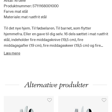
Antal: 16 dele
Produktnummer: 5711168001000
Farve: mat stål
Materiale: mat rustfrit stål
Til det nye hjem. Til fødselaren. Til barnet, som flytter
hjemmefra. Eller en gave til dig selv. 16 dels sættet i mat rustfrit
stål, indeholder fire middagsknive (19,5 cm), fire
middagsgafler (19 cm), fire middagsskeer (19,5 cm) og fire
teskeer (13 cm). Alle bestikdelene er designet af Kay Bojesen,
Læs mere
og er en del af bestikserien Grand Prix.
Alternative produkter