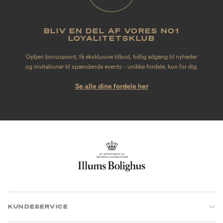
BLIV EN DEL AF VORES NO1
LOYALITETSKLUB
Optjen bonuspoint, få eksklusive tilbud, tidlig adgang til nyheder
og invitationer til spændende events - unikke fordele, kun for dig.
Se alle dine fordele her
KUNDESERVICE