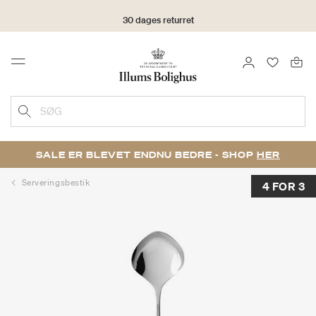
30 dages returret
LOG IND
FAVORIT
Menu
SØG
SALE ER BLEVET ENDNU BEDRE - SHOP
HER
Serveringsbestik
4 FOR 3