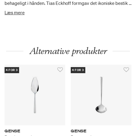
behageligt i hånden. Tias Eckhoff formgav det ikoniske bestik i
1962, der i sit design formidler klarhed og præcision, men med
Læs mere
et subtilt udtryk.
Alternative produkter
4 FOR 3
4 FOR 3
GENSE
GENSE