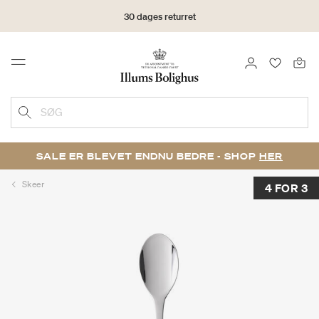
30 dages returret
LOG IND
FAVORIT
Menu
SØG
SALE ER BLEVET ENDNU BEDRE - SHOP
HER
Skeer
4 FOR 3