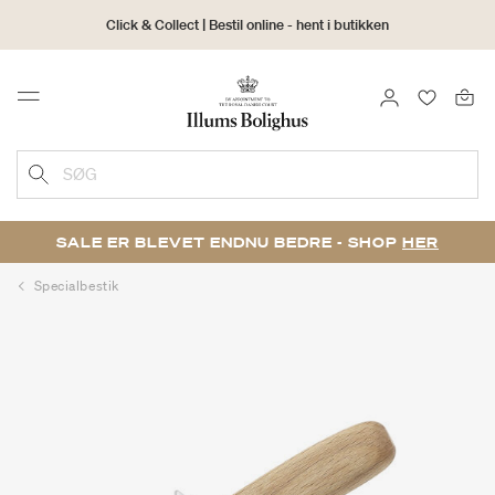
Click & Collect | Bestil online - hent i butikken
30 dages returret
LOG IND
FAVORIT
Menu
SØG
SALE ER BLEVET ENDNU BEDRE - SHOP
HER
Specialbestik