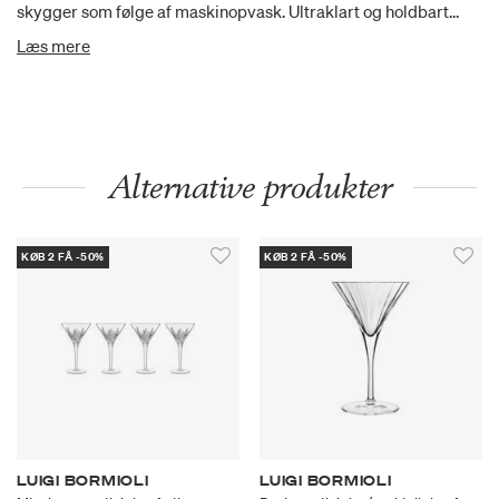
skygger som følge af maskinopvask. Ultraklart og holdbart
krystalinglas.
Læs mere
Alternative produkter
KØB 2 FÅ -50%
KØB 2 FÅ -50%
LUIGI BORMIOLI
LUIGI BORMIOLI