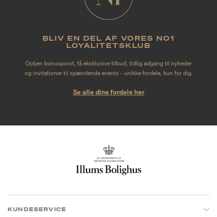
BLIV EN DEL AF VORES NO1
LOYALITETSKLUB
Optjen bonuspoint, få eksklusive tilbud, tidlig adgang til nyheder
og invitationer til spændende events - unikke fordele, kun for dig.
Se alle dine fordele her
KUNDESERVICE