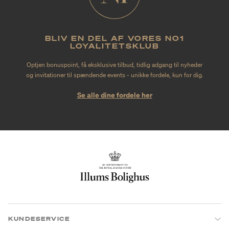
BLIV EN DEL AF VORES NO1
LOYALITETSKLUB
Optjen bonuspoint, få eksklusive tilbud, tidlig adgang til nyheder
og invitationer til spændende events - unikke fordele, kun for dig.
Se alle dine fordele her
KUNDESERVICE