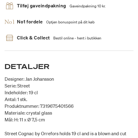
Tilføj gaveindpakning
Gaveindpakning 10 kr.
No1 fordele
Optjen bonuspoint på dit køb
Click & Collect
Bestil online - hent i butikken
DETALJER
Designer: Jan Johansson
Serie: Street
Indeholder: 19 cl
Antal: 1 stk.
Produktnummer: 7319675401566
Materiale: crystal glass
Mål: H: 11 x Ø 7,5 cm
Street Cognac by Orrefors holds 19 cl and is a blown and cut