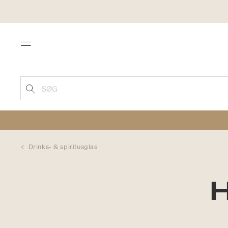
Menu
SØG
Drinks- & spiritusglas