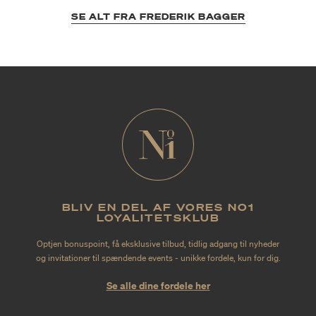
SE ALT FRA FREDERIK BAGGER
BLIV EN DEL AF VORES NO1
LOYALITETSKLUB
Optjen bonuspoint, få eksklusive tilbud, tidlig adgang til nyheder
og invitationer til spændende events - unikke fordele, kun for dig.
Se alle dine fordele her