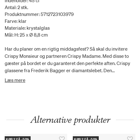
Indeholder: 45 cl
Antal: 2 stk.
Produktnummer: 5712723103979
Farve: klar
Materiale: krystalglas
Mål: H: 25 x Ø 8,8 cm
Har du planer om en rigtig middagsfest? Så skal du invitere
Crispy Monsieur og partneren Crispy Madame. Med disse to
gæster på bordet er du garanteret den perfekte aften. Crispy
glassene fra Frederik Bagger er diamantslebet. Den
bæredygtige glasmasse bidrager til en unik klarhed og
Læs mere
kvalitet. Glassene tåler opvaskemaskine samt temperaturer fra
-25 grader op til 180 grader.
Alternative produkter
KØB 2 FÅ -50%
KØB 2 FÅ -50%