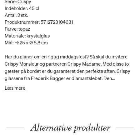
Serie: Crispy
Indeholder: 45 cl
Antal: 2 stk.
Produktnummer: 5712723104631
Farve: topaz
Materiale: krystalglas
Mål: H: 25 x Ø 8,8 cm
Har du planer om en rigtig middagsfest? Så skal du invitere
Crispy Monsieur og partneren Crispy Madame. Med disse to
gæster på bordet er du garanteret den perfekte aften. Crispy
glassene fra Frederik Bagger er diamantslebet. Den
bæredygtige glasmasse bidrager til en unik klarhed og
Læs mere
kvalitet. Glassene tåler opvaskemaskine samt temperaturer fra
-25 grader op til 180 grader.
Alternative produkter