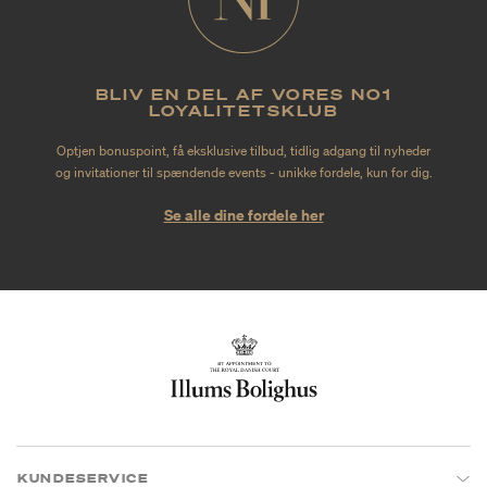
BLIV EN DEL AF VORES NO1
LOYALITETSKLUB
Optjen bonuspoint, få eksklusive tilbud, tidlig adgang til nyheder
og invitationer til spændende events - unikke fordele, kun for dig.
Se alle dine fordele her
KUNDESERVICE