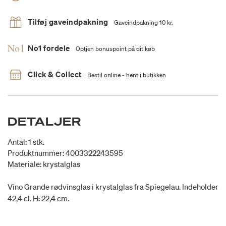
Tilføj gaveindpakning
Gaveindpakning 10 kr.
No1 fordele
Optjen bonuspoint på dit køb
Click & Collect
Bestil online - hent i butikken
DETALJER
Antal: 1 stk.
Produktnummer: 4003322243595
Materiale: krystalglas
Vino Grande rødvinsglas i krystalglas fra Spiegelau. Indeholder
42,4 cl. H: 22,4 cm.