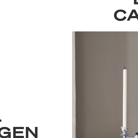
C
L
GEN