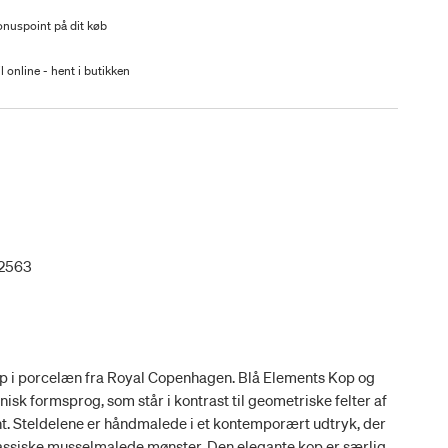
nuspoint på dit køb
l online - hent i butikken
2563
p i porcelæn fra Royal Copenhagen. Blå Elements Kop og
isk formsprog, som står i kontrast til geometriske felter af
kant. Steldelene er håndmalede i et kontemporært udtryk, der
klassiske musselmalede mønster. Den elegante kop er særligt