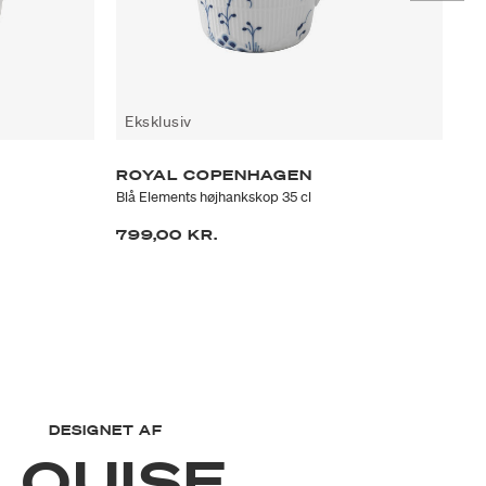
Eksklusiv
E
ROYAL COPENHAGEN
R
Blå Elements højhankskop 35 cl
Blå
799,00 KR.
69
DESIGNET AF
LOUISE