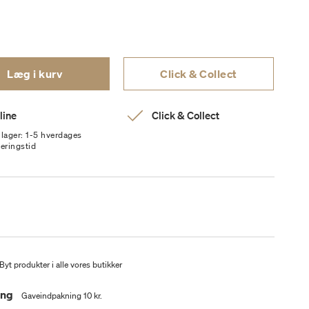
Læg i kurv
Click & Collect
line
Click & Collect
 lager: 1-5 hverdages
veringstid
Byt produkter i alle vores butikker
ing
Gaveindpakning 10 kr.