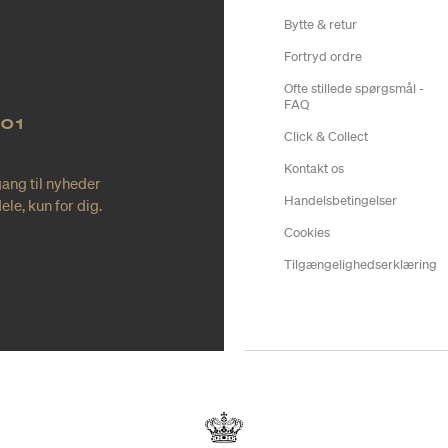
Bytte & retur
Fortryd ordre
Ofte stillede spørgsmål -
FAQ
NO1
Click & Collect
Kontakt os
gang til nyheder
Handelsbetingelser
le, kun for dig.
Cookies
Tilgængelighedserklæring