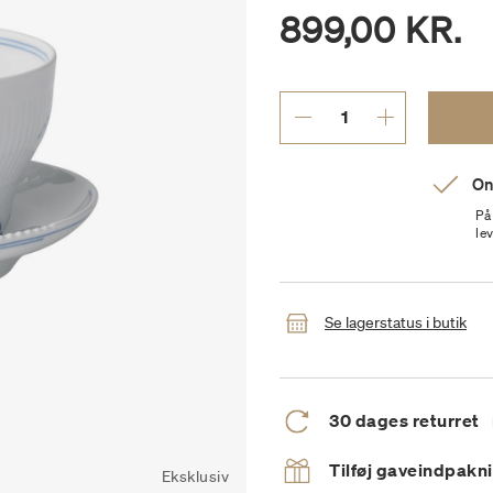
899,00 KR.
On
På
le
Se lagerstatus i butik
30 dages returret
Tilføj gaveindpakn
Eksklusiv