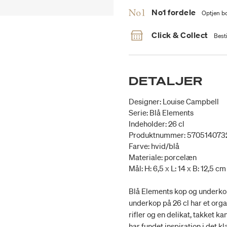
No1 fordele
Optjen bo
Click & Collect
Besti
DETALJER
Designer: Louise Campbell
Serie: Blå Elements
Indeholder: 26 cl
Produktnummer: 570514073
Farve: hvid/blå
Materiale: porcelæn
Mål: H: 6,5 x L: 14 x B: 12,5 cm
Blå Elements kop og underko
underkop på 26 cl har et organ
rifler og en delikat, takket 
har fundet inspiration i det 