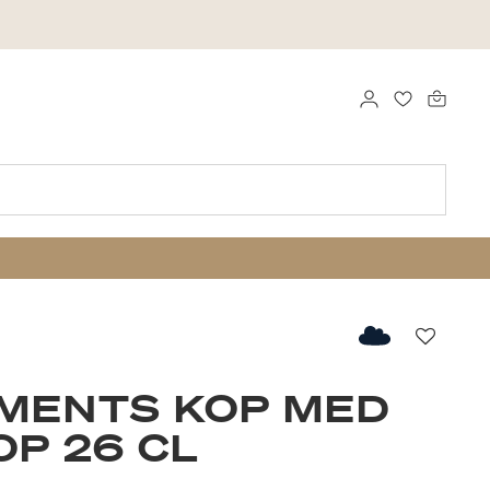
LOG IND
FAVORITTE
Favorit
MENTS KOP MED
P 26 CL