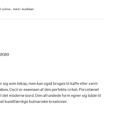
l online - hent i butikken
09089
r sig som tekop, men kan også bruges til kaffe eller varm
bes. Cecil er essensen af den perfekte cirkel. Porcelænet
il det moderne bord. Den afrundede form egner sig både til
est kunstfærdige kulinariske kreationer.