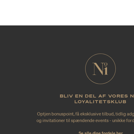
BLIV EN DEL AF VORES 
LOYALITETSKLUB
Optjen bonuspoint, få eksklusive tilbud, tidlig ad
og invitationer til spændende events - unikke forde
Se alle dine fordele her