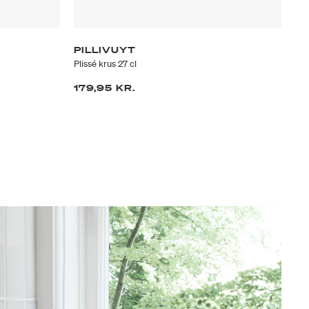
PILLIVUYT
PI
Plissé krus 27 cl
Lun
179,95 KR.
69