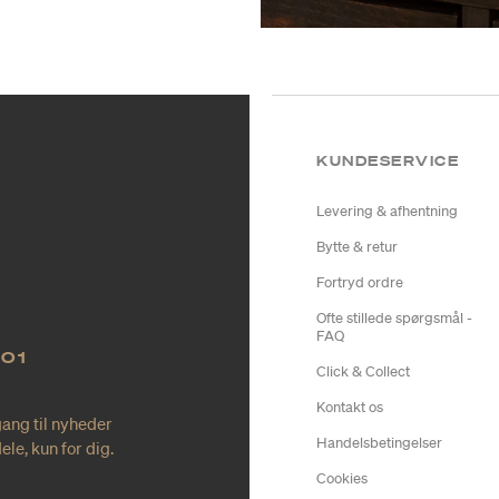
KUNDESERVICE
Levering & afhentning
Bytte & retur
Fortryd ordre
Ofte stillede spørgsmål -
FAQ
NO1
Click & Collect
Kontakt os
gang til nyheder
Handelsbetingelser
le, kun for dig.
Cookies