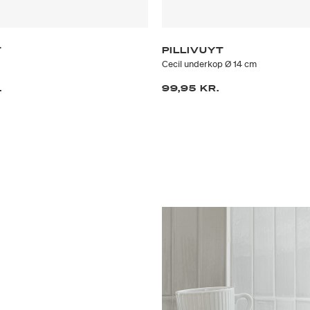
T
PILLIVUYT
Cecil underkop Ø 14 cm
.
99,95 KR.