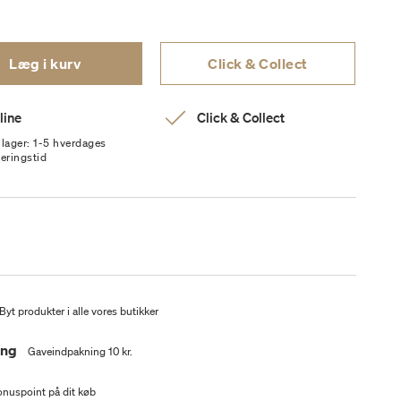
Læg i kurv
Click & Collect
line
Click & Collect
 lager: 1-5 hverdages
veringstid
Byt produkter i alle vores butikker
ing
Gaveindpakning 10 kr.
nuspoint på dit køb