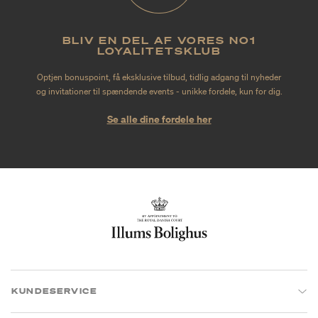
BLIV EN DEL AF VORES NO1
LOYALITETSKLUB
Optjen bonuspoint, få eksklusive tilbud, tidlig adgang til nyheder
og invitationer til spændende events - unikke fordele, kun for dig.
Se alle dine fordele her
KUNDESERVICE