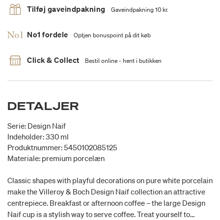
Tilføj gaveindpakning
Gaveindpakning 10 kr.
No1 fordele
Optjen bonuspoint på dit køb
Click & Collect
Bestil online - hent i butikken
DETALJER
Serie: Design Naif
Indeholder: 330 ml
Produktnummer: 5450102085125
Materiale: premium porcelæn
Classic shapes with playful decorations on pure white porcelain
make the Villeroy & Boch Design Naif collection an attractive
centrepiece. Breakfast or afternoon coffee – the large Design
Naif cup is a stylish way to serve coffee. Treat yourself to