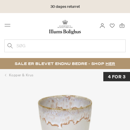
30 dages returret
LOG IND
FAVORIT
Menu
SØG
SALE ER BLEVET ENDNU BEDRE - SHOP
HER
Kopper & Krus
4 FOR 3