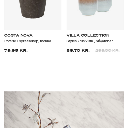
COSTA NOVA
VILLA COLLECTION
Poterie Espressokop, mokka
Styles krus 2 stk., blå/amber
Prisen er nedsa
til
79,95 KR.
89,70 KR.
299,00 KR.