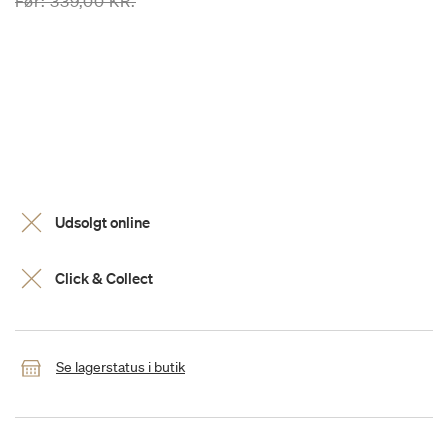
Prisen er nedsat fra
til
Før:
339,00 KR.
Udsolgt online
Click & Collect
Se lagerstatus i butik