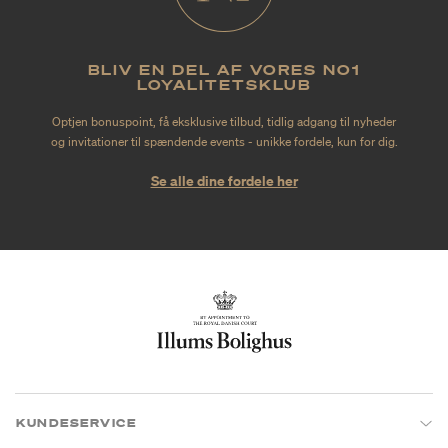
BLIV EN DEL AF VORES NO1
LOYALITETSKLUB
Optjen bonuspoint, få eksklusive tilbud, tidlig adgang til nyheder
og invitationer til spændende events - unikke fordele, kun for dig.
Se alle dine fordele her
KUNDESERVICE