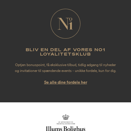
BLIV EN DEL AF VORES NO1
LOYALITETSKLUB
Optjen bonuspoint, få eksklusive tilbud, tidlig adgang til nyheder
og invitationer til spændende events - unikke fordele, kun for dig.
Se alle dine fordele her