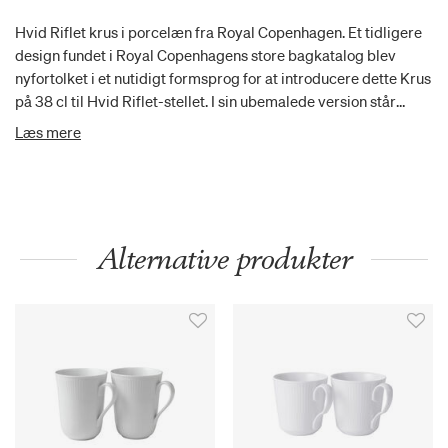
Hvid Riflet krus i porcelæn fra Royal Copenhagen. Et tidligere
design fundet i Royal Copenhagens store bagkatalog blev
nyfortolket i et nutidigt formsprog for at introducere dette Krus
på 38 cl til Hvid Riflet-stellet. I sin ubemalede version står
kruset i en klassisk enkelthed med fokus på de taktile rifler.
Læs mere
Krusene giver rigelig plads til dine varme yndlingsdrikke med
eller uden mælkeskum eller flødeskum.
Alternative produkter