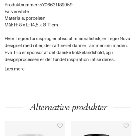
Produktnummer: 5706631182959
Farve: white
Materiale: porcelæn
Mål: H: 8 x L: 14,5 x Ø 11 cm
Hvor Legio’s formsprog er absolut minimalistisk, er Legio Nova
designet med riller, der raffineret danner rammen om maden.
Eva Trio er sponsor af det danske kokkelandshold, og i
designprocessen er der fundet inspiration i at se deres
madkunst, og den omhu de lægger i deres håndværk. Derfor
Læs mere
indrammes tallerkenens midte af elegante riller der
fremhæver anretningen. Legio Nova er ligesom Legio
porcelæn af høj kvalitet, der både tåler ovn, mikroovn og fryser.
Der er 10 års porcelænsgaranti på stellet, og så er det ikke
mindst testet af det danske kokkelandshold, som anbefaler
Alternative produkter
Legio Nova.