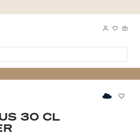
LOG IND
FAVORITTE
Favorit
US 30 CL
ER