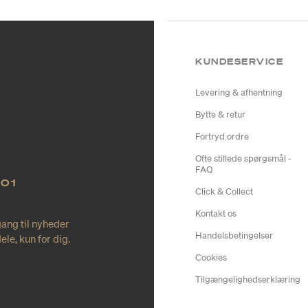
KUNDESERVICE
Levering & afhentning
Bytte & retur
Fortryd ordre
Ofte stillede spørgsmål -
FAQ
NO1
Click & Collect
Kontakt os
gang til nyheder
Handelsbetingelser
le, kun for dig.
Cookies
Tilgængelighedserklæring