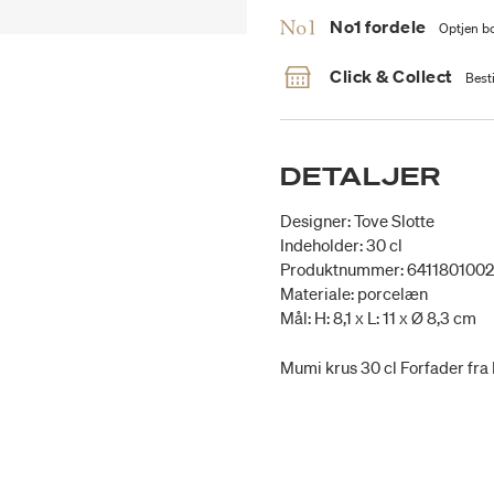
No1 fordele
Optjen bo
Click & Collect
Besti
DETALJER
Designer: Tove Slotte
Indeholder: 30 cl
Produktnummer: 641180100
Materiale: porcelæn
Mål: H: 8,1 x L: 11 x Ø 8,3 cm
Mumi krus 30 cl Forfader fra