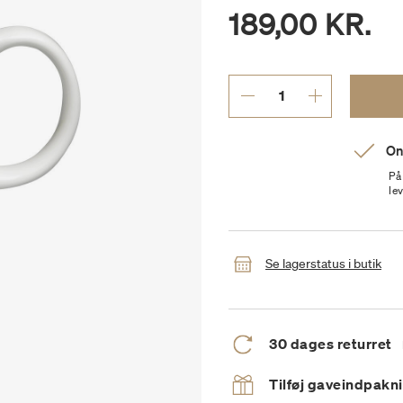
189,00 KR.
On
På
le
Se lagerstatus i butik
30 dages returret
Tilføj gaveindpakn