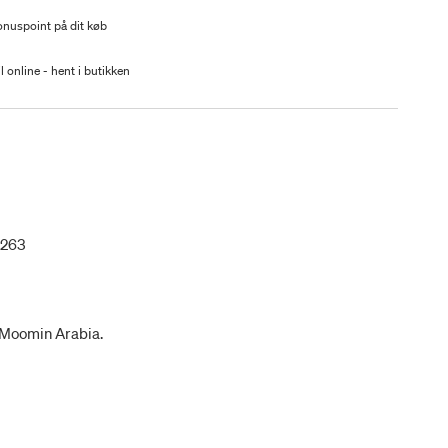
nuspoint på dit køb
l online - hent i butikken
2263
 Moomin Arabia.