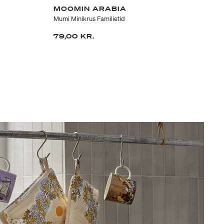
MOOMIN ARABIA
V
Mumi Minikrus Familietid
Ne
79,00 KR.
16