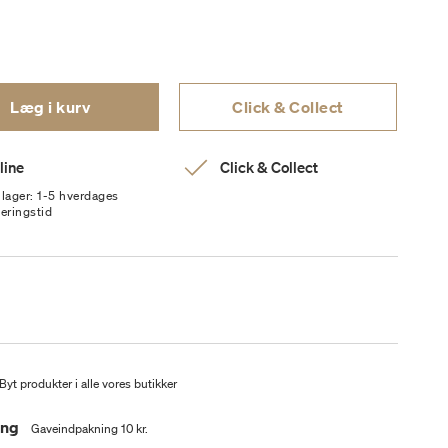
Læg i kurv
Click & Collect
line
Click & Collect
 lager: 1-5 hverdages
veringstid
Byt produkter i alle vores butikker
ing
Gaveindpakning 10 kr.