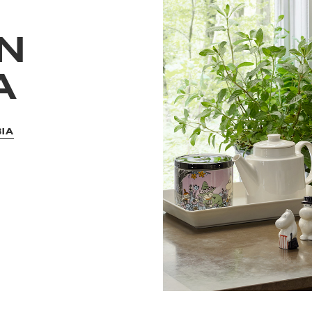
N
A
BIA