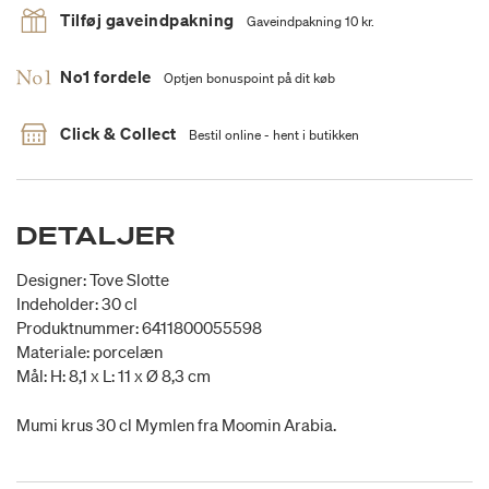
Tilføj gaveindpakning
Gaveindpakning 10 kr.
No1 fordele
Optjen bonuspoint på dit køb
Click & Collect
Bestil online - hent i butikken
DETALJER
Designer: Tove Slotte
Indeholder: 30 cl
Produktnummer: 6411800055598
Materiale: porcelæn
Mål: H: 8,1 x L: 11 x Ø 8,3 cm
Mumi krus 30 cl Mymlen fra Moomin Arabia.