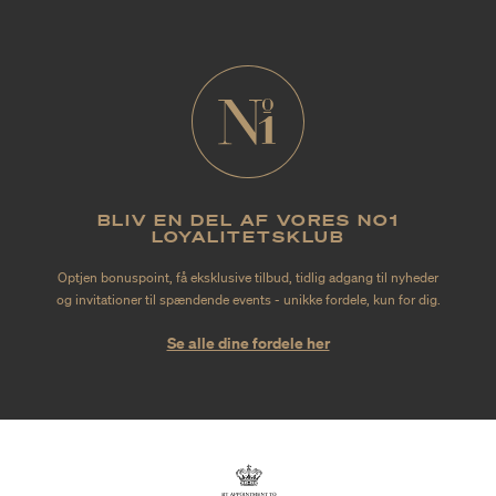
BLIV EN DEL AF VORES NO1
LOYALITETSKLUB
Optjen bonuspoint, få eksklusive tilbud, tidlig adgang til nyheder
og invitationer til spændende events - unikke fordele, kun for dig.
Se alle dine fordele her