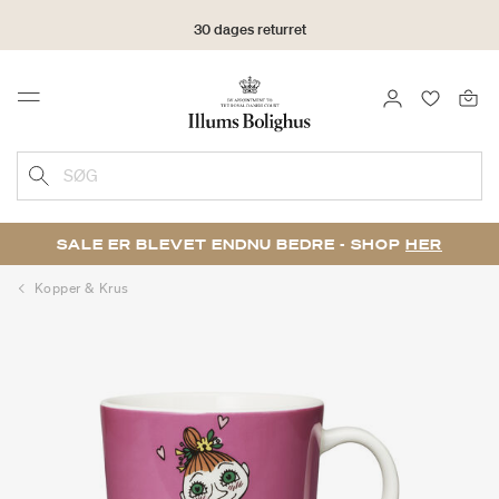
30 dages returret
LOG IND
FAVORIT
Menu
SØG
SALE ER BLEVET ENDNU BEDRE - SHOP
HER
Kopper & Krus