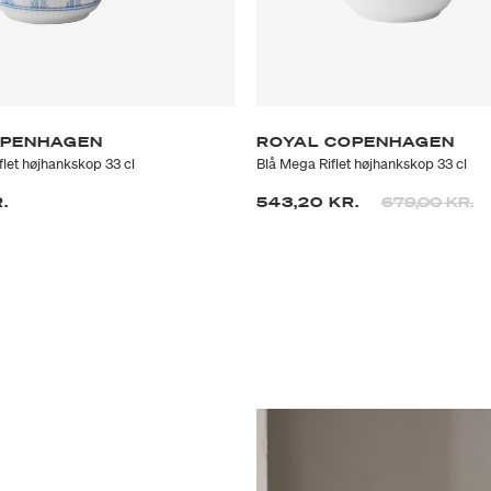
OPENHAGEN
ROYAL COPENHAGEN
flet højhankskop 33 cl
Blå Mega Riflet højhankskop 33 cl
Prisen er neds
til
.
543,20 KR.
679,00 KR.