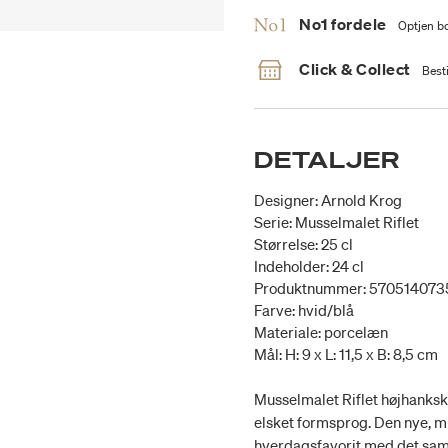
No1 fordele
Optjen bo
Click & Collect
Besti
DETALJER
Designer: Arnold Krog
Serie: Musselmalet Riflet
Størrelse: 25 cl
Indeholder: 24 cl
Produktnummer: 57051407
Farve: hvid/blå
Materiale: porcelæn
Mål: H: 9 x L: 11,5 x B: 8,5 cm
Musselmalet Riflet højhanksk
elsket formsprog. Den nye, m
hverdagsfavorit med det sam