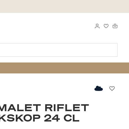
LOG IND
FAVORITTE
Favorit
MALET RIFLET
KSKOP 24 CL