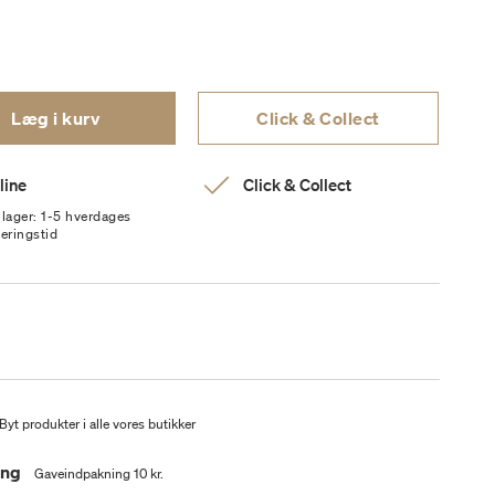
Læg i kurv
Click & Collect
line
Click & Collect
 lager: 1-5 hverdages
veringstid
Byt produkter i alle vores butikker
ing
Gaveindpakning 10 kr.