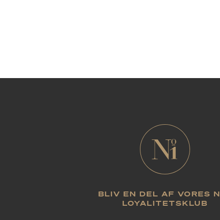
BLIV EN DEL AF VORES 
LOYALITETSKLUB