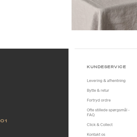
KUNDESERVICE
Levering & afhentning
Bytte & retur
Fortryd ordre
Ofte stillede spørgsmål -
FAQ
NO1
Click & Collect
Kontakt os