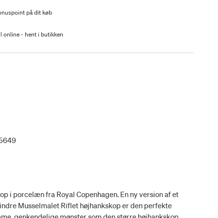
nuspoint på dit køb
l online - hent i butikken
35649
op i porcelæn fra Royal Copenhagen. En ny version af et
indre Musselmalet Riflet højhankskop er den perfekte
me, genkendelige mønster som den større højhankskop.