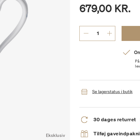
679,00 KR.
On
På
le
Se lagerstatus i butik
30 dages returret
Tilføj gaveindpakn
Eksklusiv