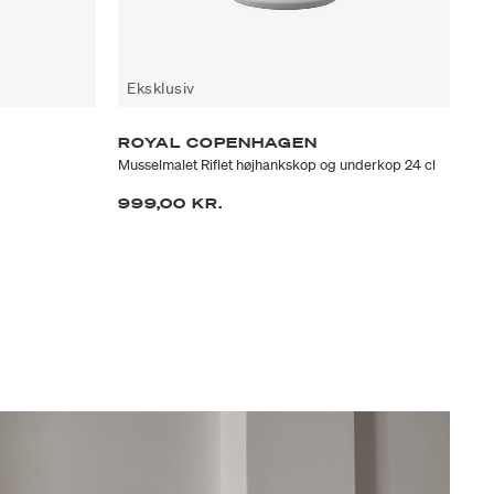
Eksklusiv
ROYAL COPENHAGEN
R
Musselmalet Riflet højhankskop og underkop 24 cl
Grø
at fra
999,00 KR.
89