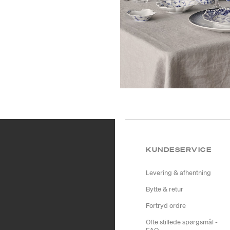
KUNDESERVICE
Levering & afhentning
Bytte & retur
Fortryd ordre
Ofte stillede spørgsmål -