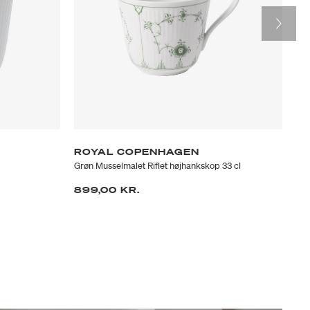
E
ROYAL COPENHAGEN
R
Grøn Musselmalet Riflet højhankskop 33 cl
Kor
899,00 KR.
1.