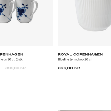
OPENHAGEN
ROYAL COPENHAGEN
krus 36 cl, 2 stk
Blueline termokop 26 cl
Prisen er nedsat fra
til
.
899,00 KR.
399,00 KR.