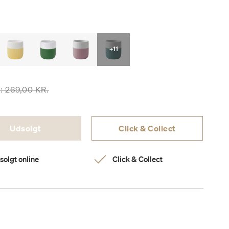
+11
sen er nedsat fra
til
r:
269,00 KR.
Udsolgt
Click & Collect
solgt online
Click & Collect