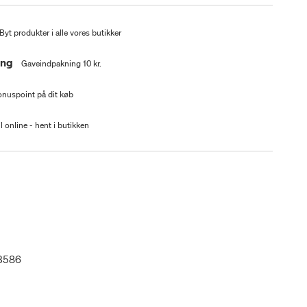
Byt produkter i alle vores butikker
ing
Gaveindpakning 10 kr.
nuspoint på dit køb
l online - hent i butikken
3586