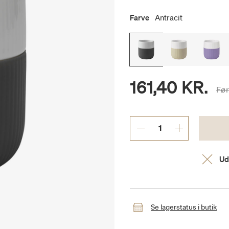
Farve
Antracit
161,40 KR.
Pri
Fø
Ud
Se lagerstatus i butik