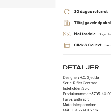
30 dages returret
Tilføj gaveindpakn
No1 fordele
Optjen bo
Click & Collect
Besti
DETALJER
Designer: H.C. Gjedde
Serie: Riflet Contrast
Indeholder: 35 cl
Produktnummer: 570514019
Farve: anthracit
Materiale: porcelæn
Mål: H: 9,5 x Ø 8,5 cm