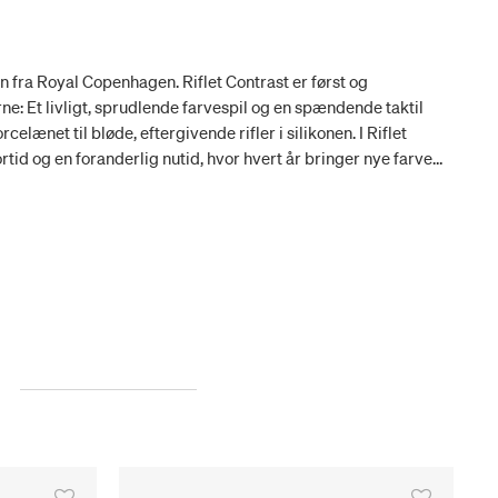
æn fra Royal Copenhagen. Riflet Contrast er først og
ne: Et livligt, sprudlende farvespil og en spændende taktil
rcelænet til bløde, eftergivende rifler i silikonen. I Riflet
rtid og en foranderlig nutid, hvor hvert år bringer nye farver
 er farven mos. Afdæmpet og luksuriøs.