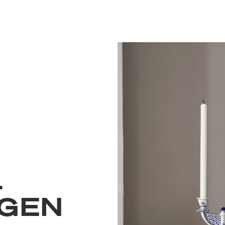
L
GEN