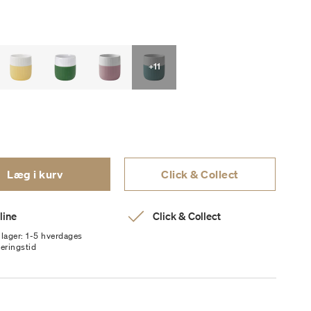
+11
Læg i kurv
Click & Collect
line
Click & Collect
 lager: 1-5 hverdages
veringstid