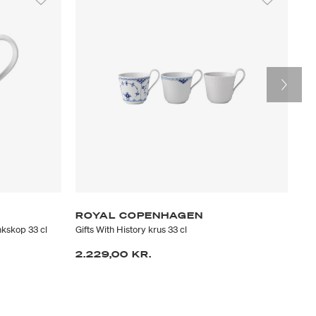
-
ROYAL COPENHAGEN
R
kskop 33 cl
Gifts With History krus 33 cl
Blå
2.229,00 KR.
59