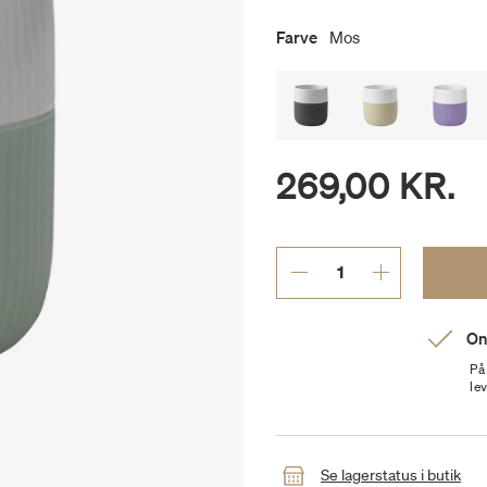
Farve
Mos
269,00 KR.
On
På
le
Se lagerstatus i butik