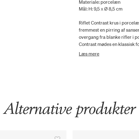
Materiale: porcelæn
Mål: H: 9,5 x Ø 8,5 cm
Riflet Contrast krus i porcel
fremmest en pirring af sanser
overgang fra blanke rifler i po
Contrast mødes en klassisk fo
til kollektionen. Dette forår
Læs mere
Alternative produkter