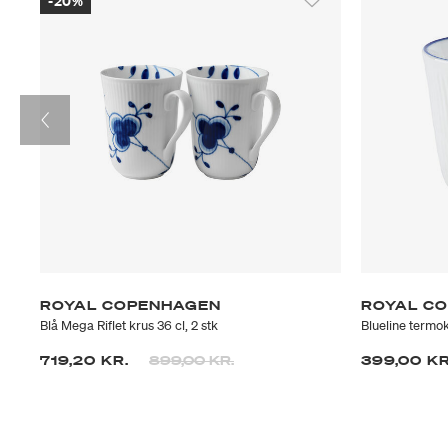
-20%
ROYAL COPENHAGEN
ROYAL C
Blå Mega Riflet krus 36 cl, 2 stk
Blueline termo
Prisen er nedsat fra
til
719,20 KR.
899,00 KR.
399,00 KR