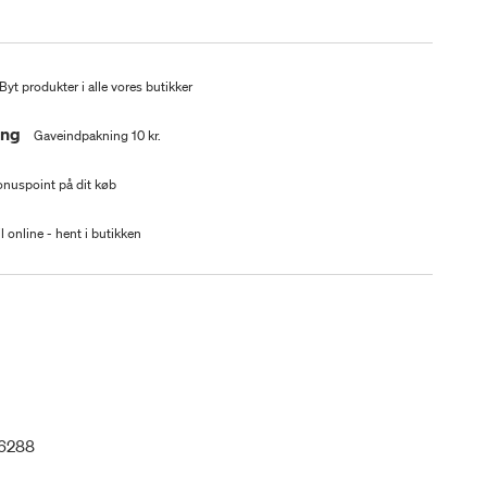
Byt produkter i alle vores butikker
ing
Gaveindpakning 10 kr.
nuspoint på dit køb
l online - hent i butikken
6288