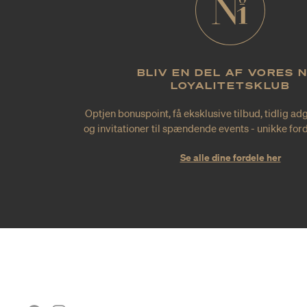
BLIV EN DEL AF VORES 
LOYALITETSKLUB
Optjen bonuspoint, få eksklusive tilbud, tidlig ad
og invitationer til spændende events - unikke forde
Se alle dine fordele her