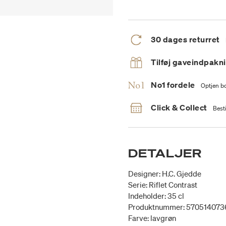
30 dages returret
Tilføj gaveindpakn
No1 fordele
Optjen bo
Click & Collect
Besti
DETALJER
Designer: H.C. Gjedde
Serie: Riflet Contrast
Indeholder: 35 cl
Produktnummer: 570514073
Farve: lavgrøn