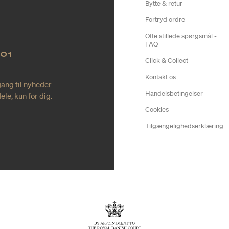
Bytte & retur
Fortryd ordre
Ofte stillede spørgsmål -
FAQ
NO1
Click & Collect
Kontakt os
gang til nyheder
Handelsbetingelser
le, kun for dig.
Cookies
Tilgængelighedserklæring