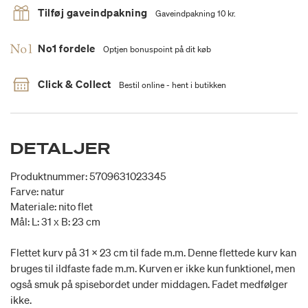
Tilføj gaveindpakning
Gaveindpakning 10 kr.
No1 fordele
Optjen bonuspoint på dit køb
Click & Collect
Bestil online - hent i butikken
DETALJER
Produktnummer: 5709631023345
Farve: natur
Materiale: nito flet
Mål: L: 31 x B: 23 cm
Flettet kurv på 31 x 23 cm til fade m.m. Denne flettede kurv kan
bruges til ildfaste fade m.m. Kurven er ikke kun funktionel, men
også smuk på spisebordet under middagen. Fadet medfølger
ikke.