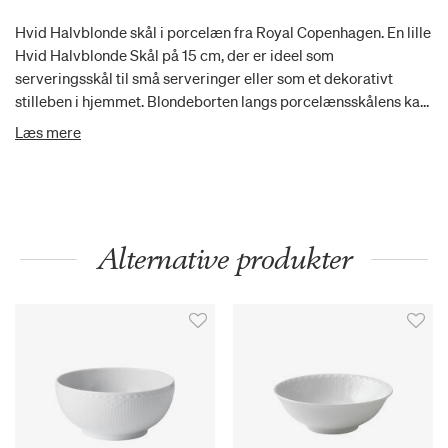
Hvid Halvblonde skål i porcelæn fra Royal Copenhagen. En lille
Hvid Halvblonde Skål på 15 cm, der er ideel som
serveringsskål til små serveringer eller som et dekorativt
stilleben i hjemmet. Blondeborten langs porcelænsskålens kant
skaber en elegant overgang til de taktile rifler, som smukt
Læs mere
reflekterer lyset fra sine omgivelserne takket være den tynde
glasur på porcelænet.
Alternative produkter