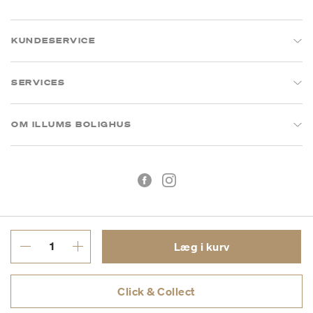
KUNDESERVICE
SERVICES
OM ILLUMS BOLIGHUS
Læg i kurv
Handelsbetingelser
Privatlivspolitik
Click & Collect
CVR: 26573394