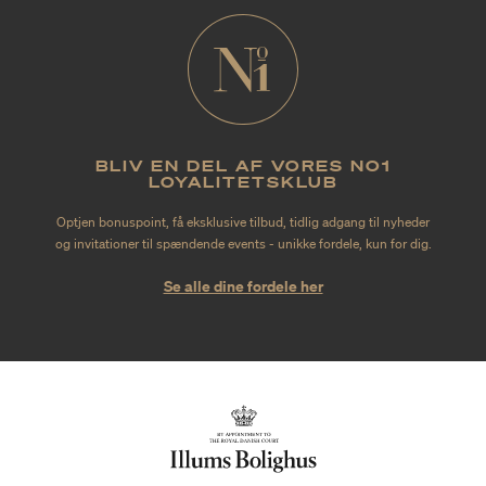
BLIV EN DEL AF VORES NO1
LOYALITETSKLUB
Optjen bonuspoint, få eksklusive tilbud, tidlig adgang til nyheder
og invitationer til spændende events - unikke fordele, kun for dig.
Se alle dine fordele her