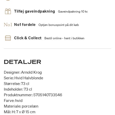
Tilføj gaveindpakning
Gaveindpakning 10 kr.
No1 fordele
Optjen bonuspoint på dit køb
Click & Collect
Bestil online - hent i butikken
DETALJER
Designer: Arnold Krog
Serie: Hvid Halvblonde
Størrelse: 73 cl
Indeholder: 73 cl
Produktnummer: 5705140733546
Farve: hvid
Materiale: porcelæn
Mål: H: 7 x Ø 15 cm