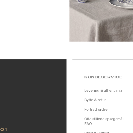
KUNDESERVICE
Levering & afhentning
Bytte & retur
Fortryd ordre
Ofte stillede spørgsmål -
FAQ
NO1