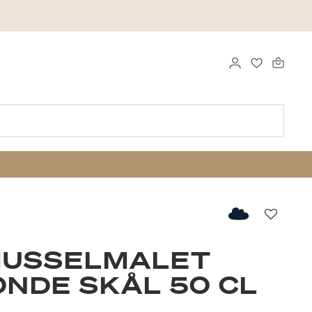
LOG IND
FAVORITTE
Favorit
MUSSELMALET
NDE SKÅL 50 CL