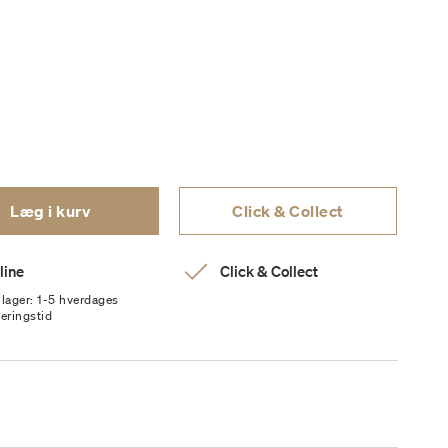
Læg i kurv
Click & Collect
line
Click & Collect
 lager: 1-5 hverdages
veringstid