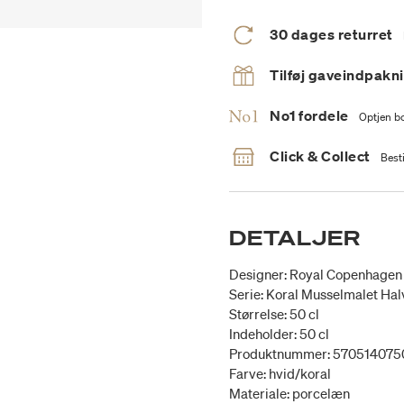
30 dages returret
Tilføj gaveindpakn
No1 fordele
Optjen bo
Click & Collect
Besti
DETALJER
Designer: Royal Copenhagen
Serie: Koral Musselmalet Ha
Størrelse: 50 cl
Indeholder: 50 cl
Produktnummer: 570514075
Farve: hvid/koral
Materiale: porcelæn