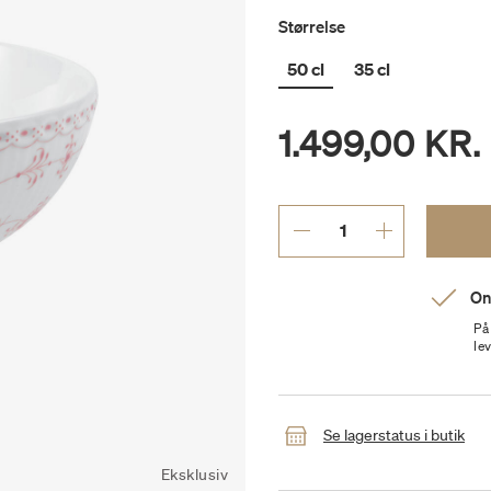
Størrelse
50 cl
35 cl
1.499,00 KR.
On
På
le
Se lagerstatus i butik
Eksklusiv