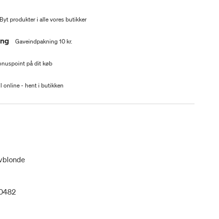
Byt produkter i alle vores butikker
ing
Gaveindpakning 10 kr.
nuspoint på dit køb
l online - hent i butikken
lvblonde
0482