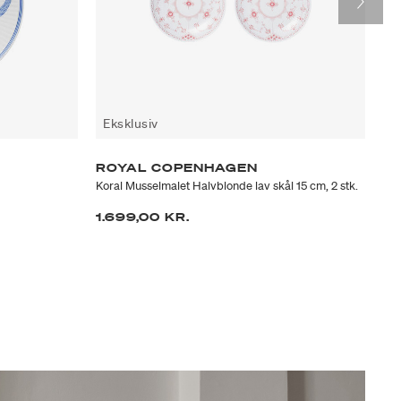
Eksklusiv
E
ROYAL COPENHAGEN
R
Koral Musselmalet Halvblonde lav skål 15 cm, 2 stk.
Mus
1.699,00 KR.
48