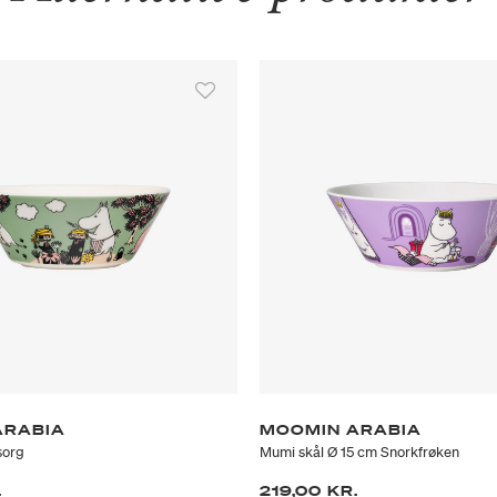
ARABIA
MOOMIN ARABIA
sorg
Mumi skål Ø 15 cm Snorkfrøken
.
219,00 KR.