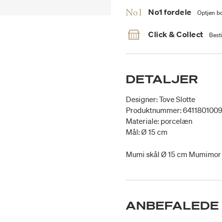
No1 fordele
Optjen bo
Click & Collect
Besti
DETALJER
Designer: Tove Slotte
Produktnummer: 641180100
Materiale: porcelæn
Mål: Ø 15 cm
Mumi skål Ø 15 cm Mumimor 
ANBEFALEDE