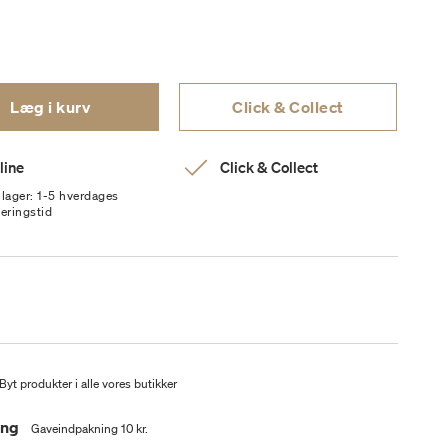
Læg i kurv
Click & Collect
line
Click & Collect
 lager: 1-5 hverdages
veringstid
Byt produkter i alle vores butikker
ing
Gaveindpakning 10 kr.