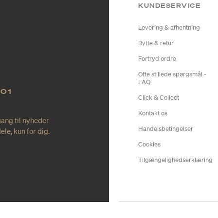
KUNDESERVICE
Levering & afhentning
Bytte & retur
Fortryd ordre
Ofte stillede spørgsmål -
FAQ
NO1
Click & Collect
Kontakt os
gang til nyheder
Handelsbetingelser
le, kun for dig.
Cookies
Tilgængelighedserklæring