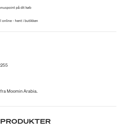
nuspoint på dit køb
l online - hent i butikken
9255
fra Moomin Arabia.
 PRODUKTER