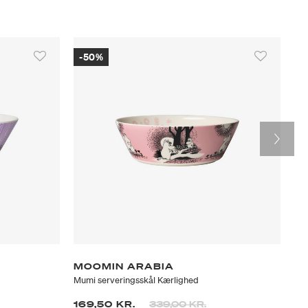
-50%
MOOMIN ARABIA
K
Mumi serveringsskål Kærlighed
Ham
Prisen er nedsat fra
til
169,50 KR.
339,00 KR.
22