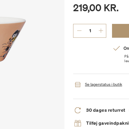
219,00 KR.
On
På
le
Se lagerstatus i butik
30 dages returret
Tilføj gaveindpakn