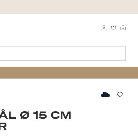
LOG IND
FAVORITTE
Favorit
ÅL Ø 15 CM
R