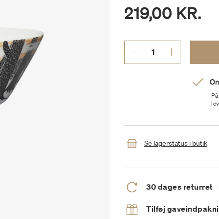
219,00 KR.
On
På
le
Se lagerstatus i butik
30 dages returret
Tilføj gaveindpakn