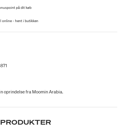
nuspoint på dit køb
l online - hent i butikken
3871
n oprindelse fra Moomin Arabia.
 PRODUKTER