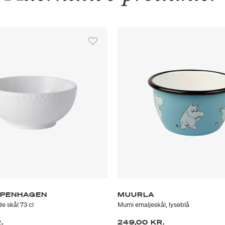
OPENHAGEN
MUURLA
e skål 73 cl
Mumi emaljeskål, lyseblå
.
249,00 KR.