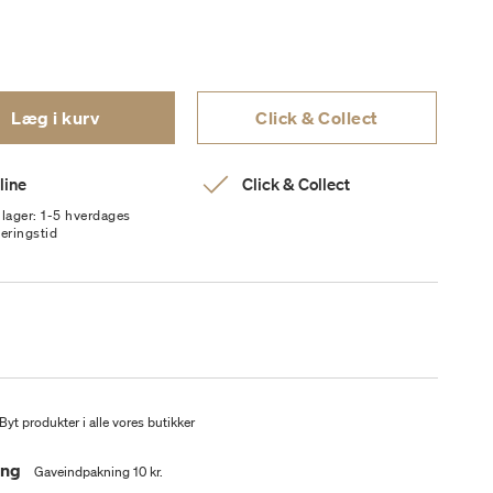
Læg i kurv
Click & Collect
line
Click & Collect
 lager: 1-5 hverdages
veringstid
Byt produkter i alle vores butikker
ing
Gaveindpakning 10 kr.