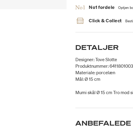
No1 fordele
Optjen bo
Click & Collect
Besti
DETALJER
Designer: Tove Slotte
Produktnummer: 641180100
Materiale: porcelæn
Mål: Ø 15 cm
Mumi skål Ø 15 cm Tro mod si
ANBEFALEDE