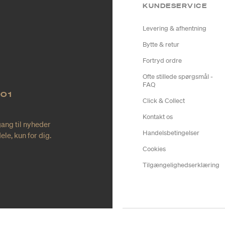
KUNDESERVICE
Levering & afhentning
Bytte & retur
Fortryd ordre
Ofte stillede spørgsmål -
FAQ
NO1
Click & Collect
Kontakt os
gang til nyheder
Handelsbetingelser
le, kun for dig.
Cookies
Tilgængelighedserklæring