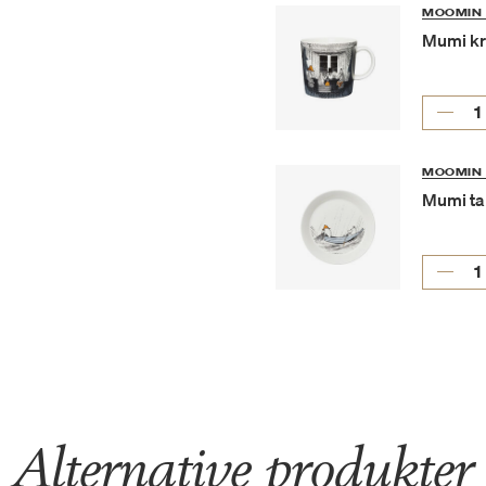
MOOMIN 
Mumi kru
MOOMIN 
Mumi ta
Alternative produkter