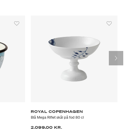
E
ROYAL COPENHAGEN
R
Blå Mega Riflet skål på fod 80 cl
Mus
2.099,00 KR.
2.