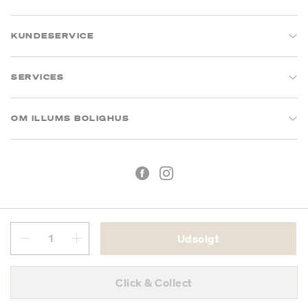
KUNDESERVICE
SERVICES
OM ILLUMS BOLIGHUS
Udsolgt
Handelsbetingelser
Privatlivspolitik
Click & Collect
CVR: 26573394