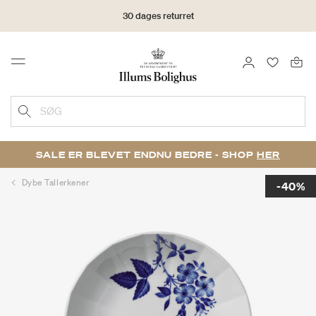
30 dages returret
LOG IND
FAVORIT
Menu
SØG
SALE ER BLEVET ENDNU BEDRE - SHOP
HER
Dybe Tallerkener
-40%