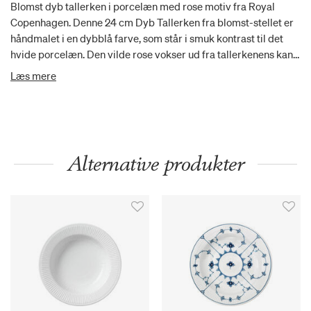
Blomst dyb tallerken i porcelæn med rose motiv fra Royal
Copenhagen. Denne 24 cm Dyb Tallerken fra blomst-stellet er
håndmalet i en dybblå farve, som står i smuk kontrast til det
hvide porcelæn. Den vilde rose vokser ud fra tallerkenens kant
med sine stikkende torne og delikate blomster, der nærmest
Læs mere
dufter af en varm sommerdag. Brug den dybe tallerken til
morgenmaden eller ethvert andet af dagens måltider.
Alternative produkter