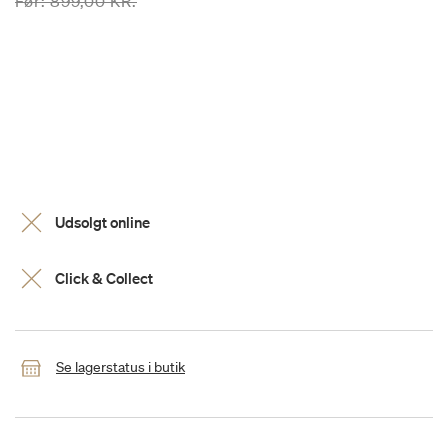
Prisen er nedsat fra
til
Før:
899,00 KR.
Udsolgt online
Click & Collect
Se lagerstatus i butik