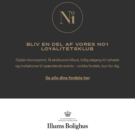
BLIV EN DEL AF VORES NO1
LOYALITETSKLUB
Optjen bonuspoint, få eksklusive tilbud, tidlig adgang til nyheder
og invitationer til spændende events - unikke fordele, kun for dig.
Se alle dine fordele her